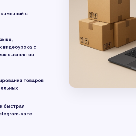
 кампаний с
зыке,
х видеоурока с
евых аспектов
тирования товаров
бельных
и быстрая
Telegram-чате