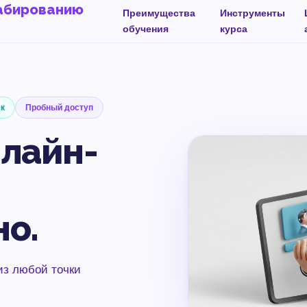
табированию
Преимущества
Инструменты
обучения
курса
ск
Пробный доступ
лайн-
о.
из любой точки