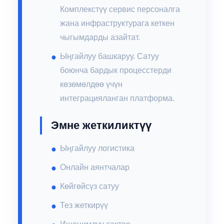
Комплекстүү сервис персоналга
жана инфраструктурага кеткен
чыгымдарды азайтат.
Ыңгайлуу башкаруу. Сатуу
боюнча бардык процесстерди
көзөмөлдөө үчүн
интеграцияланган платформа.
Эмне жеткиликтүү
Ыңгайлуу логистика
Онлайн аянтчалар
Көйгөйсүз сатуу
Тез жеткирүү