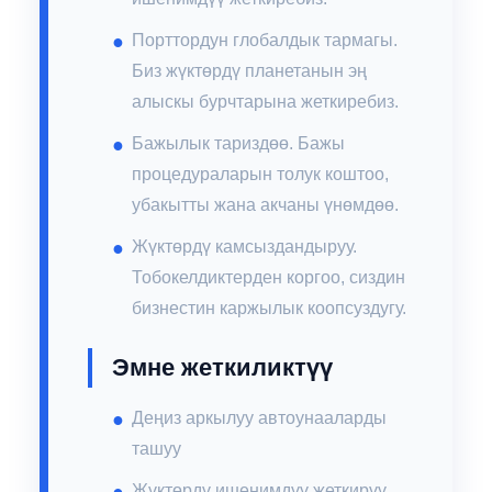
Порттордун глобалдык тармагы.
Биз жүктөрдү планетанын эң
алыскы бурчтарына жеткиребиз.
Бажылык тариздөө. Бажы
процедураларын толук коштоо,
убакытты жана акчаны үнөмдөө.
Жүктөрдү камсыздандыруу.
Тобокелдиктерден коргоо, сиздин
бизнестин каржылык коопсуздугу.
Эмне жеткиликтүү
Деңиз аркылуу автоунааларды
ташуу
Жүктөрдү ишенимдүү жеткирүү