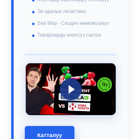
Эл аралык логистика
Sea Way - Сиздин өнөктөшүңүз
Товарларды коопсуз сактоо
Катталуу