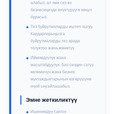
алабыз, ал эми сиз өз
бизнесиңизди өнүктүрүүгө көңүл
бурасыз.
Тез буйрутмаларды иштеп чыгуу.
Кардарларыңызга
буйрутмаларды тез арада
толуктоо жана жөнөтүү.
Ийкемдүүлүк жана
масштабдуулук. Биз сиздин сатуу
көлөмүнүн жана бизнес
муктаждыктарынын өзгөрүшүнө
оңой ыңгайлашабыз.
Эмне жеткиликтүү
Ишенимдүү сактоо