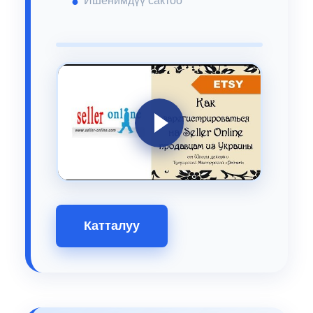
Ишенимдүү сактоо
Катталуу