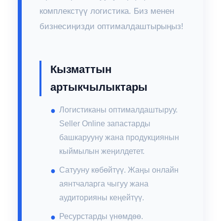
комплекстүү логистика. Биз менен
бизнесиңизди оптималдаштырыңыз!
Кызматтын
артыкчылыктары
Логистиканы оптималдаштыруу.
Seller Online запастарды
башкарууну жана продукциянын
кыймылын жеңилдетет.
Сатууну көбөйтүү. Жаңы онлайн
аянтчаларга чыгуу жана
аудиторияны кеңейтүү.
Ресурстарды үнөмдөө.