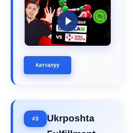
Катталуу
Ukrposhta
#3