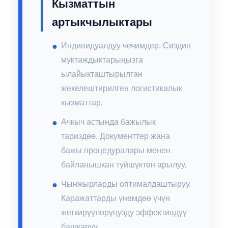
Кызматтын
артыкчылыктары
Индивидуалдуу чечимдер. Сиздин
муктаждыктарыңызга
ылайыкташтырылган
жекелештирилген логистикалык
кызматтар.
Ачкыч астында бажылык
тариздөө. Документтер жана
бажы процедуралары менен
байланышкан түйшүктөн арылуу.
Чынжырларды оптималдаштыруу.
Каражаттарды үнөмдөө үчүн
жеткирүүлөрүңүздү эффективдүү
башкаруу.