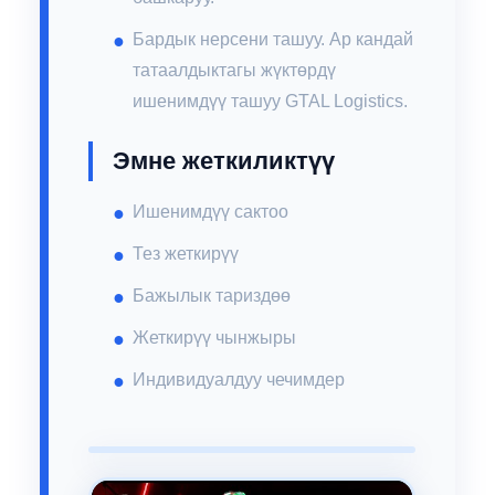
Бардык нерсени ташуу. Ар кандай
татаалдыктагы жүктөрдү
ишенимдүү ташуу GTAL Logistics.
Эмне жеткиликтүү
Ишенимдүү сактоо
Тез жеткирүү
Бажылык тариздөө
Жеткирүү чынжыры
Индивидуалдуу чечимдер