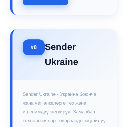
Sender
#8
Ukraine
Sender Ukraine - Украина боюнча
жана чет өлкөлөргө тез жана
ишенимдүү жеткирүү. Заманбап
технологиялар товарларды ыңгайлуу