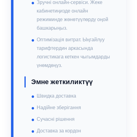
Зручні онлайн-сервіси. Жеке
кабинетиңизде онлайн
режиминде жөнөтүүлөрдү оңой
башкарыңыз.
Оптимізація витрат. Ыңгайлуу
тарифтердин аркасында
логистикага кеткен чыгымдарды
үнөмдөңүз.
Эмне жеткиликтүү
Швидка доставка
Надійне зберігання
Сучасні рішення
Доставка за кордон