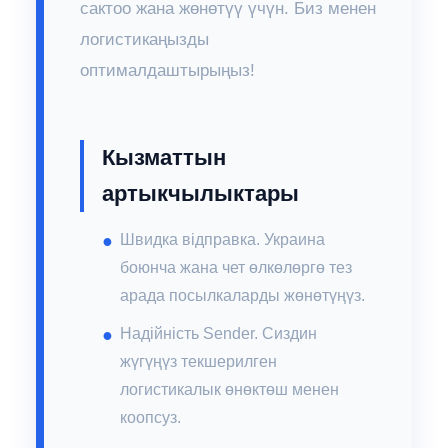
сактоо жана жөнөтүү үчүн. Биз менен
логистикаңызды
оптималдаштырыңыз!
Кызматтын
артыкчылыктары
Швидка відправка. Украина
боюнча жана чет өлкөлөргө тез
арада посылкаларды жөнөтүңүз.
Надійність Sender. Сиздин
жүгүңүз текшерилген
логистикалык өнөктөш менен
коопсуз.