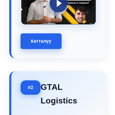
Катталуу
GTAL
#2
Logistics