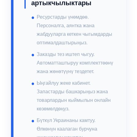
артыкчылыктары
Ресурстарды үнөмдөө.
Персоналга, аянтка жана
жабдууларга кеткен чыгымдарды
оптималдаштырыңыз.
Заказды тез иштеп чыгуу.
Автоматташтыруу комплекттөөнү
жана жөнөтүүнү тездетет.
Ыңгайлуу жеке кабинет.
Запастарды башкарыңыз жана
товарлардын кыймылын онлайн
көзөмөлдөңүз.
Бүткүл Украинаны камтуу.
Өлкөнүн каалаган бурчуна