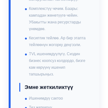
Комплекстүү чечим. Баары:
кампадан жөнөтүүгө чейин.
Убакытты жана ресурстарды
үнөмдөө.
Кесиптик тейлөө. Ар бир этапта
тейлөөнүн жогорку деңгээли.
TVL ишенимдүүлүгү. Сиздин
бизнес коопсуз колдордо, бизге
кам көрүүнү ишенип
тапшырыңыз.
Эмне жеткиликтүү
Ишенимдүү сактоо
Тез жеткирүү