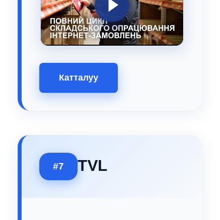
Катталуу
TVL
#7