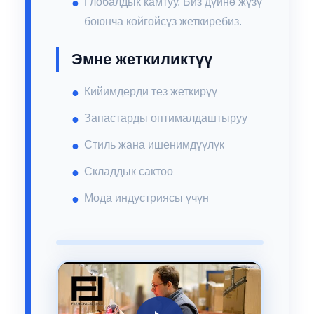
Глобалдык камтуу. Биз дүйнө жүзү
боюнча көйгөйсүз жеткиребиз.
Эмне жеткиликтүү
Кийимдерди тез жеткирүү
Запастарды оптималдаштыруу
Стиль жана ишенимдүүлүк
Складдык сактоо
Мода индустриясы үчүн