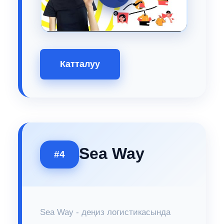
Катталуу
Sea Way
#4
Sea Way - деңиз логистикасында