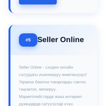
Seller Online
#5
Seller Online - сиздин онлайн
сатуудагы ишенимдүү өнөктөшүңүз!
Украина боюнча товарларды сактоо,
таңгактоо, жеткирүү.
Маркетплейстерде жана интернет-
дүкөндөрдө сатуучулар үчүн