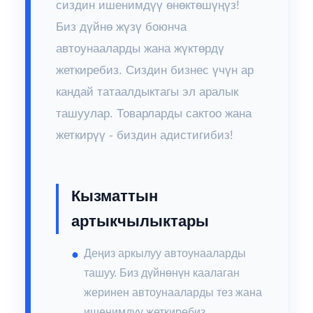
сиздин ишенимдүү өнөктөшүңүз!
Биз дүйнө жүзү боюнча
автоунааларды жана жүктөрдү
жеткиребиз. Сиздин бизнес үчүн ар
кандай татаалдыктагы эл аралык
ташуулар. Товарларды сактоо жана
жеткирүү - биздин адистигибиз!
Кызматтын
артыкчылыктары
Деңиз аркылуу автоунааларды
ташуу. Биз дүйнөнүн каалаган
жеринен автоунааларды тез жана
ишенимдүү жеткиребиз.