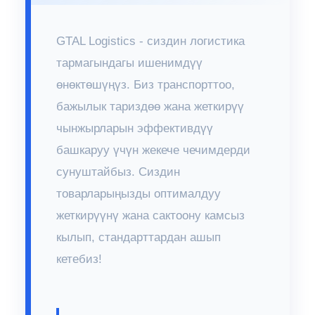
GTAL Logistics - сиздин логистика
тармагындагы ишенимдүү
өнөктөшүңүз. Биз транспорттоо,
бажылык тариздөө жана жеткирүү
чынжырларын эффективдүү
башкаруу үчүн жекече чечимдерди
сунуштайбыз. Сиздин
товарларыңызды оптималдуу
жеткирүүнү жана сактоону камсыз
кылып, стандарттардан ашып
кетебиз!