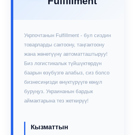
Fulfillment
Укрпочтанын Fulfillment - бул сиздин
товарларды сактоону, таңгактоону
жана жөнөтүүнү автоматташтыруу!
Биз логистикалык түйшүктөрдүн
баарын өзүбүзгө алабыз, сиз болсо
бизнесиңизди өнүктүрүүгө көңүл
буруңуз. Украинанын бардык
аймактарына тез жеткирүү!
Кызматтын