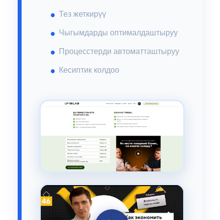
Тез жеткирүү
Чыгымдарды оптималдаштыруу
Процесстерди автоматташтыруу
Кесиптик колдоо