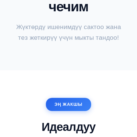
чечим
Жүктөрдү ишенимдүү сактоо жана
тез жеткирүү үчүн мыкты тандоо!
ЭҢ ЖАКШЫ
Идеалдуу