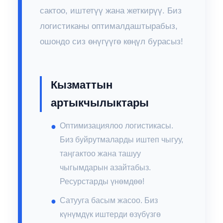
сактоо, иштетүү жана жеткирүү. Биз
логистиканы оптималдаштырабыз,
ошондо сиз өнүгүүгө көңүл бурасыз!
Кызматтын
артыкчылыктары
Оптимизациялоо логистикасы.
Биз буйрутмаларды иштеп чыгуу,
таңгактоо жана ташуу
чыгымдарын азайтабыз.
Ресурстарды үнөмдөө!
Сатууга басым жасоо. Биз
күнүмдүк иштерди өзүбүзгө