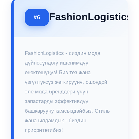
FashionLogistics
#6
FashionLogistics - сиздин мода
дүйнөсүндөгү ишенимдүү
өнөктөшүңүз! Биз тез жана
үзгүлтүксүз жеткирүүнү, ошондой
эле мода бренддери үчүн
запастарды эффективдүү
башкарууну камсыздайбыз. Стиль
жана ылдамдык - биздин
приоритетибиз!