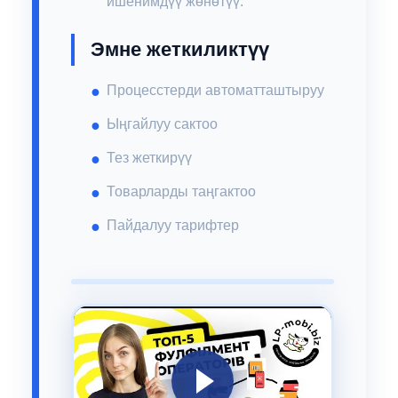
ишенимдүү жөнөтүү.
Эмне жеткиликтүү
Процесстерди автоматташтыруу
Ыңгайлуу сактоо
Тез жеткирүү
Товарларды таңгактоо
Пайдалуу тарифтер