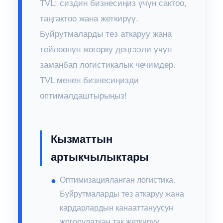
TVL: сиздин бизнесиңиз үчүн сактоо,
таңгактоо жана жеткирүү.
Буйрутмаларды тез аткаруу жана
тейлөөнүн жогорку деңгээли үчүн
заманбап логистикалык чечимдер.
TVL менен бизнесиңизди
оптималдаштырыңыз!
Кызматтын
артыкчылыктары
Оптимизацияланган логистика.
Буйрутмаларды тез аткаруу жана
кардарлардын канааттануусун
жогорулаткан так жеткирүү.