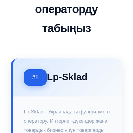
операторду
табыңыз
Lp-Sklad
#1
Lp-Sklad - Украинадагы фулфилмент
оператору. Интернет-дүкөндөр жана
товардык бизнес үчүн товарларды