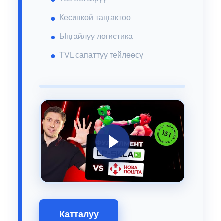
Кесипкөй таңгактоо
Ыңгайлуу логистика
TVL сапаттуу тейлөөсү
Катталуу