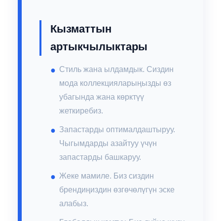
Кызматтын
артыкчылыктары
Стиль жана ылдамдык. Сиздин
мода коллекцияларыңызды өз
убагында жана көрктүү
жеткиребиз.
Запастарды оптималдаштыруу.
Чыгымдарды азайтуу үчүн
запастарды башкаруу.
Жеке мамиле. Биз сиздин
брендиңиздин өзгөчөлүгүн эске
алабыз.