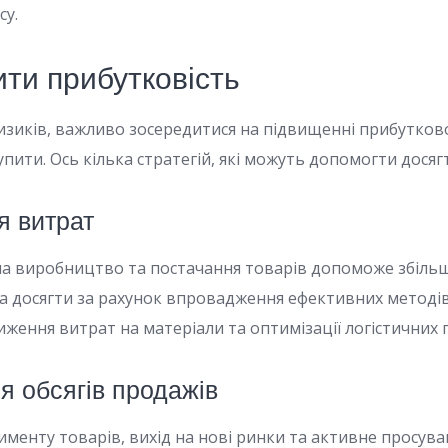
су.
ти прибутковість
ризиків, важливо зосередитися на підвищенні прибутково
упити. Ось кілька стратегій, які можуть допомогти досягт
ія витрат
на виробництво та постачання товарів допоможе збіль
а досягти за рахунок впровадження ефективних методів
ження витрат на матеріали та оптимізації логістичних 
я обсягів продажів
менту товарів, вихід на нові ринки та активне просува