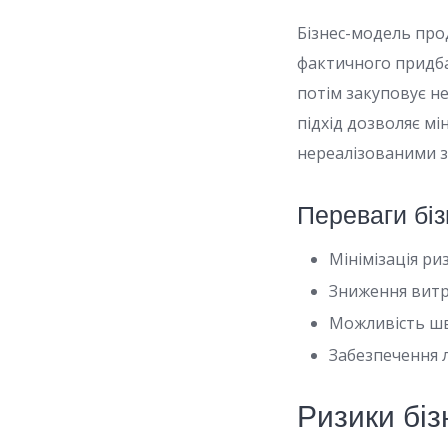
Бізнес-модель прод
фактичного придба
потім закуповує н
підхід дозволяє мі
нереалізованими з
Переваги біз
Мінімізація ри
Зниження витра
Можливість шв
Забезпечення лі
Ризики біз