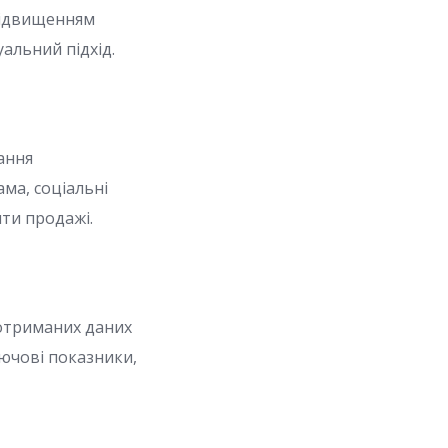
підвищенням
уальний підхід.
ання
ама, соціальні
ити продажі.
 отриманих даних
ючові показники,