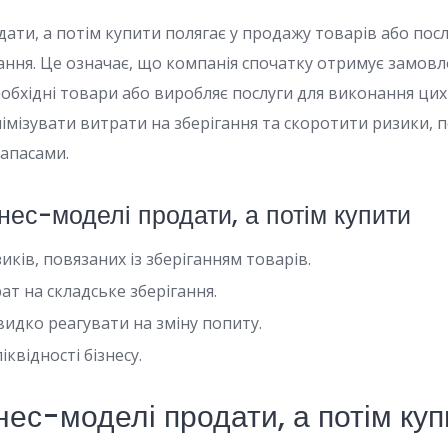
ати, а потім купити полягає у продажу товарів або послу
ння. Це означає, що компанія спочатку отримує замовлен
еобхідні товари або виробляє послуги для виконання ци
німізувати витрати на зберігання та скоротити ризики, п
апасами.
нес-моделі продати, а потім купити
зиків, повязаних із зберіганням товарів.
т на складське зберігання.
идко реагувати на зміну попиту.
квідності бізнесу.
нес-моделі продати, а потім ку