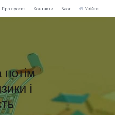
Про проєкт
Контакти
Блог
Увійти
 потім
зики і
сть