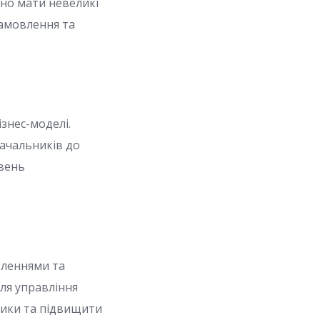
но мати невеликі
замовлення та
знес-моделі.
тачальників до
івень
вленнями та
ля управління
зики та підвищити