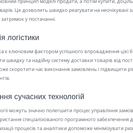
овний принцип моделі продати, а потім купити, доціль
оварів. Це дозволить швидко реагувати на неочікувані 
 затримок у постачанні.
ія логістики
ка є ключовим фактором успішного впровадження цієї бі
и швидку та надійну систему доставки товарів від пос
може скоротити час виконання замовлень і підвищити р
нтів.
ння сучасних технологій
логії можуть значно полегшити процес управління замо
ристання спеціалізованого програмного забезпечення д
изації процесів та аналітики допоможе мінімізувати ри