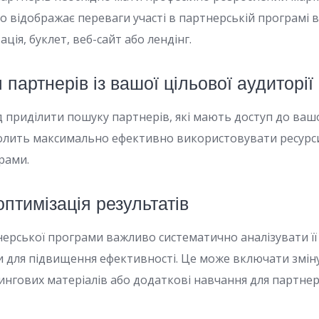
ко відображає переваги участі в партнерській програмі в
ція, буклет, веб-сайт або лендінг.
 партнерів із вашої цільової аудиторії
д приділити пошуку партнерів, які мають доступ до вашо
волить максимально ефективно використовувати ресурс
рами.
оптимізація результатів
нерської програми важливо систематично аналізувати її
 для підвищення ефективності. Це може включати зміну
нгових матеріалів або додаткові навчання для партнер