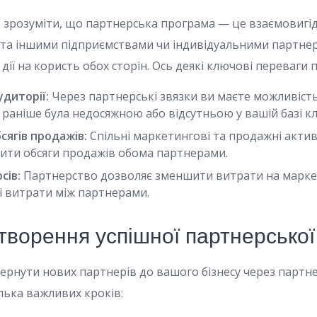
о зрозуміти, що партнерська програма — це взаємовигід
та іншими підприємствами чи індивідуальними партнер
 дії на користь обох сторін. Ось деякі ключові переваги 
диторії:
Через партнерські звязки ви маєте можливіст
 раніше була недосяжною або відсутньою у вашій базі кл
сягів продажів:
Спільні маркетингові та продажні акти
ити обсяги продажів обома партнерами.
сів:
Партнерство дозволяє зменшити витрати на маркет
і витрати між партнерами.
творення успішної партнерсько
ернути нових партнерів до вашого бізнесу через партн
лька важливих кроків: