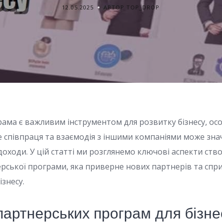
12.05.2025
АВТОР TOP_DROP
ама є важливим інструментом для розвитку бізнесу, ос
де співпраця та взаємодія з іншими компаніями може зн
доходи. У цій статті ми розглянемо ключові аспекти ств
рської програми, яка приверне нових партнерів та спр
знесу.
партнерських програм для бізне