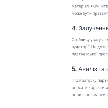
матеріал, який чіт
може бути презента
4. Залучення
Особливу увагу слі
аудиторії. Це доз
партнерської прог
5. Аналіз та 
Після запуску парт
вносити корективи
оновлення маркети