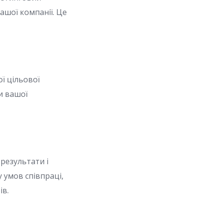
ашої компанії. Це
ї цільової
и вашої
 результати і
 умов співпраці,
ів.