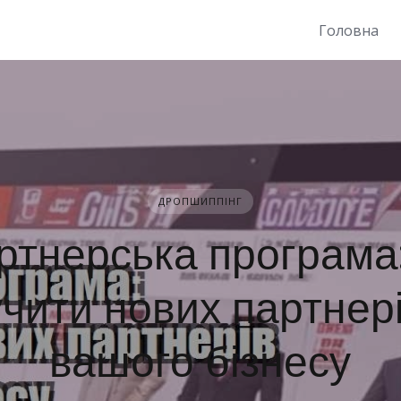
Головна
ДРОПШИППІНГ
ртнерська програма:
чити нових партнер
вашого бізнесу