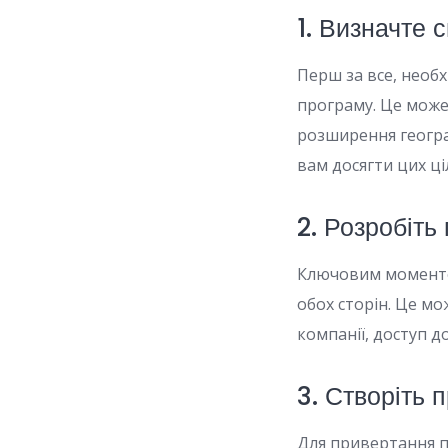
1. Визначте с
Перш за все, необх
програму. Це може
розширення геогра
вам досягти цих ці
2. Розробіть
Ключовим моментом
обох сторін. Це мо
компанії, доступ д
3. Створіть 
Для привертання 