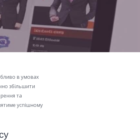
обливо в умовах
ачно збільшити
орення та
иятиме успішному
су