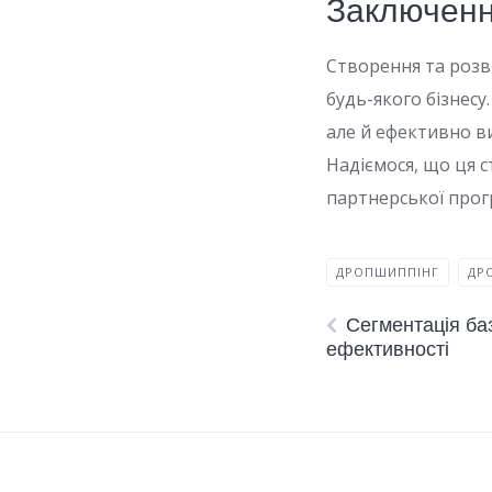
Заключен
Створення та розв
будь-якого бізнесу
але й ефективно ви
Надіємося, що ця 
партнерської прог
ДРОПШИППІНГ
ДР
Сегментація ба
ефективності