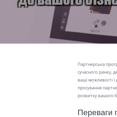
Партнерська прогр
сучасного ринку, 
ваші можливості і 
просування партне
розвитку вашого бі
Переваги 