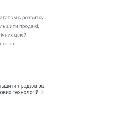
 етапом в розвитку
більшити продажі,
ічних цілей.
власної
ільшити продажі за
ових технологій