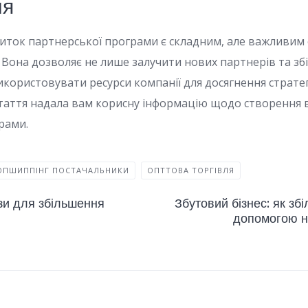
ня
иток партнерської програми є складним, але важливим
. Вона дозволяє не лише залучити нових партнерів та з
користовувати ресурси компанії для досягнення стратег
стаття надала вам корисну інформацію щодо створення 
рами.
ОПШИППІНГ ПОСТАЧАЛЬНИКИ
ОПТТОВА ТОРГІВЛЯ
зи для збільшення
Збутовий бізнес: як зб
допомогою н