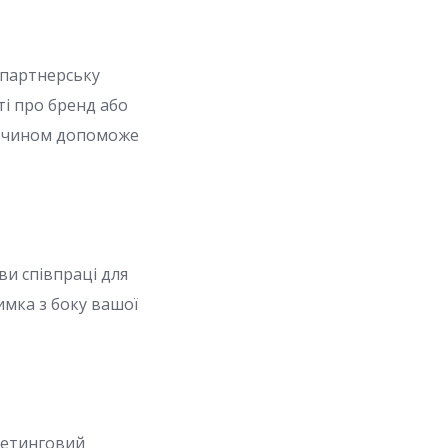
з партнерську
ті про бренд або
им чином допоможе
ви співпраці для
имка з боку вашої
кетинговий