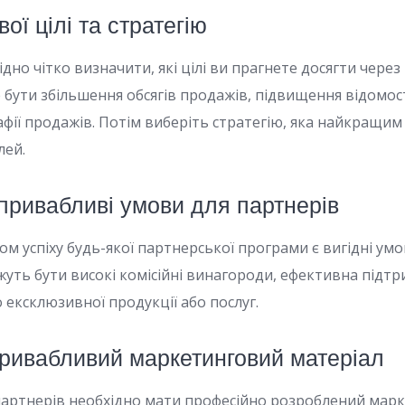
вої цілі та стратегію
ідно чітко визначити, які цілі ви прагнете досягти чере
 бути збільшення обсягів продажів, підвищення відомос
фії продажів. Потім виберіть стратегію, яка найкращ
лей.
 привабливі умови для партнерів
 успіху будь-якої партнерської програми є вигідні умо
жуть бути високі комісійні винагороди, ефективна підтр
о ексклюзивної продукції або послуг.
привабливий маркетинговий матеріал
партнерів необхідно мати професійно розроблений мар