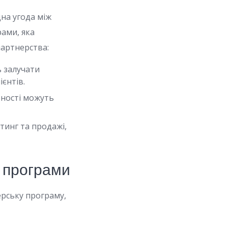
на угода між
ами, яка
партнерства:
ь залучати
ієнтів.
вності можуть
инг та продажі,
ї програми
ерську програму,