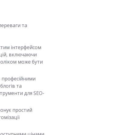
 переваги та
стим інтерфейсом
кцій, включаючи
едоліком може бути
а професійними
блогів та
струменти для SEO-
понує простий
омізації
доступними цінами.