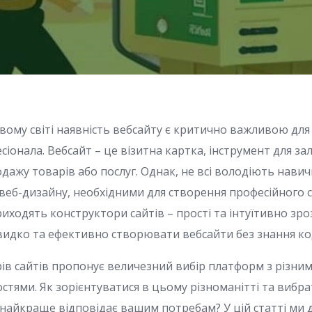
вому світі наявність вебсайту є критично важливою для 
іонала. Вебсайт – це візитна картка, інструмент для зал
дажу товарів або послуг. Однак, не всі володіють нави
веб-дизайну, необхідними для створення професійного са
иходять конструктори сайтів – прості та інтуїтивно зро
дко та ефективно створювати вебсайти без знання ко
ів сайтів пропонує величезний вибір платформ з різним
стями. Як зорієнтуватися в цьому різноманітті та вибра
 найкраще відповідає вашим потребам? У цій статті ми