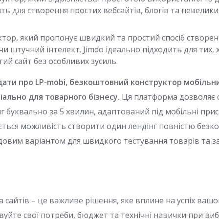
ть для створення простих вебсайтів, блогів та невелики
тор, який пропонує швидкий та простий спосіб створенн
 штучний інтелект. Jimdo ідеально підходить для тих,
ий сайт без особливих зусиль.
ати про LP-mobi, безкоштовний конструктор мобільних
ально для товарного бізнесу.
Ця платформа дозволяє 
 буквально за 5 хвилин, адаптований під мобільні прис
ється можливість створити один лендінг повністю без
довим варіантом для швидкого тестування товарів та з
 сайтів – це важливе рішення, яке вплине на успіх ваш
овуйте свої потреби, бюджет та технічні навички при ви