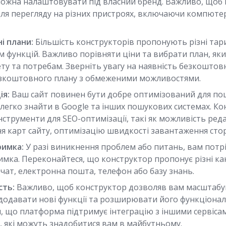
 можна налаштовувати під власний бренд. Важливо, щоб
для перегляду на різних пристроях, включаючи компюте
і плани:
Більшість конструкторів пропонують різні тар
 функцій. Важливо порівняти ціни та вибрати план, яки
у та потребам. Зверніть увагу на наявність безкоштов
езкоштовного плану з обмеженими можливостями.
ія:
Ваш сайт повинен бути добре оптимізований для по
 легко знайти в Google та інших пошукових системах. К
струменти для SEO-оптимізації, такі як можливість ред
ня карт сайту, оптимізацію швидкості завантаження стор
римка:
У разі виникнення проблем або питань, вам потр
имка. Переконайтеся, що конструктор пропонує різні ка
-чат, електронна пошта, телефон або базу знань.
сть:
Важливо, щоб конструктор дозволяв вам масштабу
додавати нові функції та розширювати його функціонал
, що платформа підтримує інтеграцію з іншими сервіса
, які можуть знадобитися вам в майбутньому.