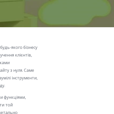
будь-якого бізнесу
учення клієнтів,
чками
йту з нуля. Саме
зумілі інструменти,
ду.
и функціями,
ти той
 детально