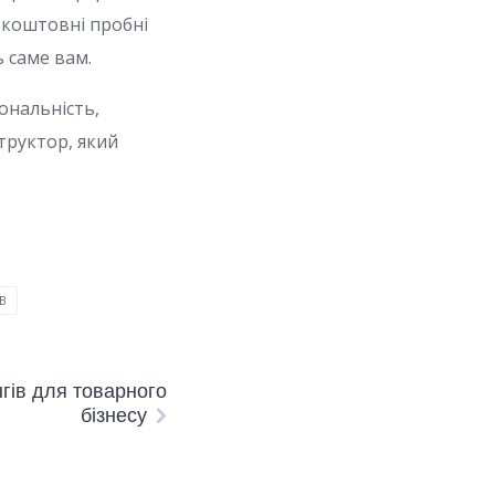
зкоштовні пробні
 саме вам.
ональність,
труктор, який
В
гів для товарного
бізнесу