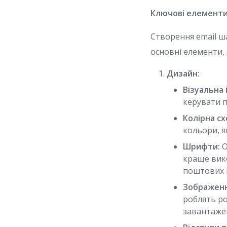
Ключові елементи
Створення email ш
основні елементи, 
Дизайн:
Візуальна 
керувати 
Колірна сх
кольори, я
Шрифти:
О
краще вико
поштових к
Зображенн
роблять р
завантаже