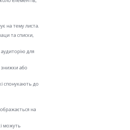
коло елементів,
ує на тему листа.
аци та списки,
е аудиторію для
 знижки або
кі спонукають до
ображається на
кі можуть