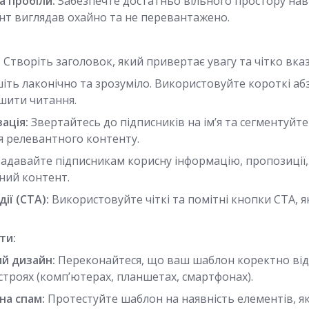
а пробіли:
Забезпечте достатньо вільного простору нав
нт виглядав охайно та не перевантажено.
:
Створіть заголовок, який привертає увагу та чітко вказ
ть лаконічно та зрозуміло. Використовуйте короткі абз
шити читання.
ація:
Звертайтесь до підписників на ім’я та сегментуйт
я релевантного контенту.
адавайте підписникам корисну інформацію, пропозиції,
ний контент.
дії (CTA):
Використовуйте чіткі та помітні кнопки CTA, я
.
ти:
й дизайн:
Переконайтеся, що ваш шаблон коректно від
строях (комп’ютерах, планшетах, смартфонах).
на спам:
Протестуйте шаблон на наявність елементів, я