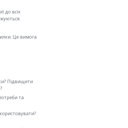
xt до всіх
ажуються.
силки. Це вимога
лки? Підвищити
?
 потреби та
икористовувати?