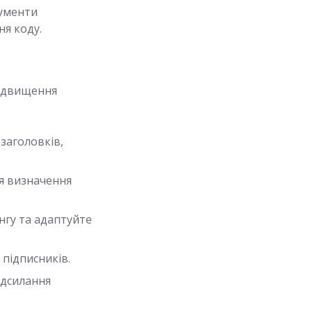
трументи
ня коду.
підвищення
заголовків,
ля визначення
нгу та адаптуйте
підписників.
адсилання