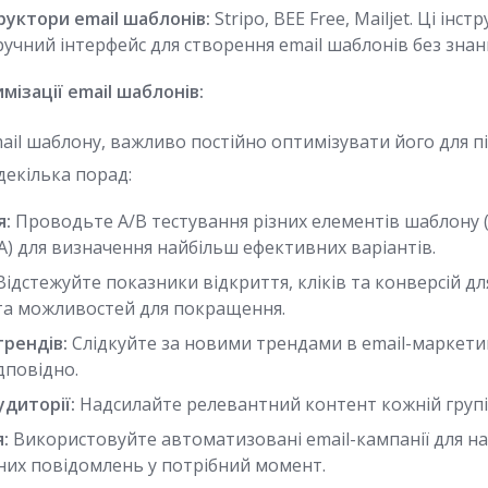
уктори email шаблонів:
Stripo, BEE Free, Mailjet. Ці інс
чний інтерфейс для створення email шаблонів без знан
ізації email шаблонів:
mail шаблону, важливо постійно оптимізувати його для 
декілька порад:
я:
Проводьте A/B тестування різних елементів шаблону (
A) для визначення найбільш ефективних варіантів.
ідстежуйте показники відкриття, кліків та конверсій д
 та можливостей для покращення.
трендів:
Слідкуйте за новими трендами в email-маркети
дповідно.
удиторії:
Надсилайте релевантний контент кожній групі 
:
Використовуйте автоматизовані email-кампанії для н
них повідомлень у потрібний момент.