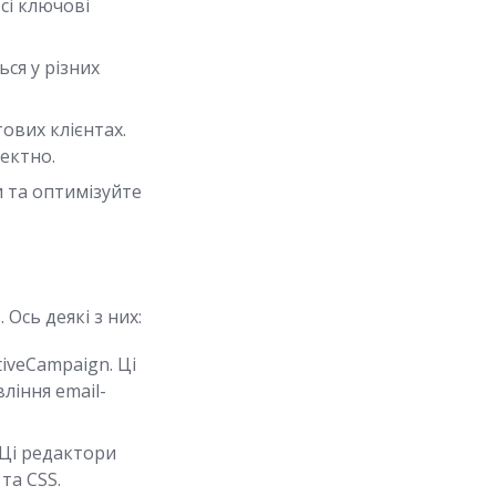
сі ключові
ся у різних
ових клієнтах.
ектно.
и та оптимізуйте
 Ось деякі з них:
tiveCampaign. Ці
ління email-
 Ці редактори
та CSS.