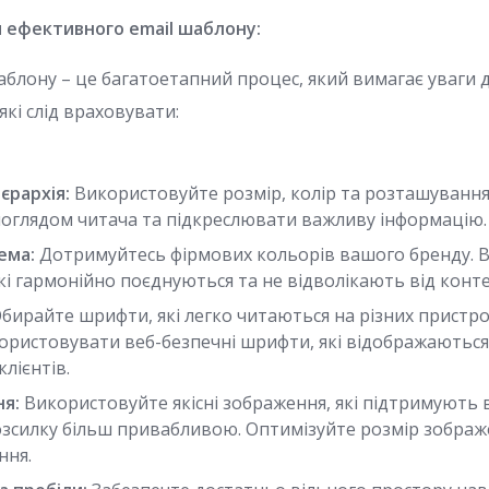
 ефективного email шаблону:
аблону – це багатоетапний процес, який вимагає уваги д
які слід враховувати:
ієрархія:
Використовуйте розмір, колір та розташування
поглядом читача та підкреслювати важливу інформацію.
ема:
Дотримуйтесь фірмових кольорів вашого бренду. 
кі гармонійно поєднуються та не відволікають від конте
бирайте шрифти, які легко читаються на різних пристро
ристовувати веб-безпечні шрифти, які відображаються 
лієнтів.
я:
Використовуйте якісні зображення, які підтримують 
озсилку більш привабливою. Оптимізуйте розмір зобра
ння.