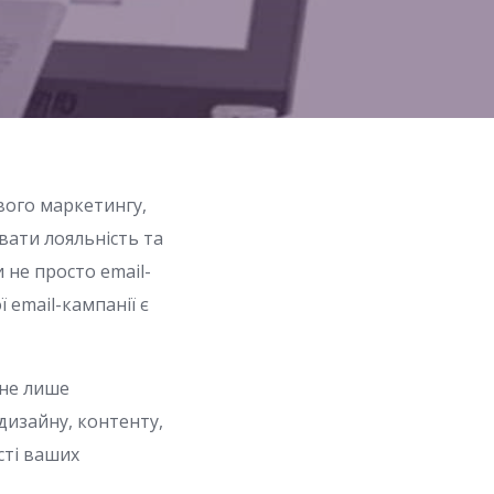
вого маркетингу,
вати лояльність та
 не просто email-
 email-кампанії є
 не лише
дизайну, контенту,
сті ваших