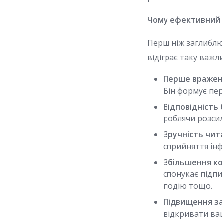
Чому ефективний 
Перш ніж заглиблю
відіграє таку важл
Перше вражен
Він формує пе
Відповідність
роблячи розси
Зручність чит
сприйняття інф
Збільшення ко
спонукає підпи
подію тощо.
Підвищення за
відкривати ваш