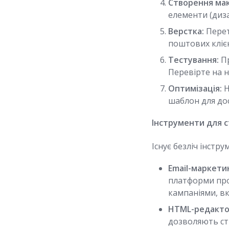
Створення мак
елементи (диза
Верстка:
Перет
поштових кліє
Тестування:
Пр
Перевірте на 
Оптимізація:
Н
шаблон для до
Інструменти для с
Існує безліч інстр
Email-маркети
платформи про
кампаніями, в
HTML-редакто
дозволяють ст