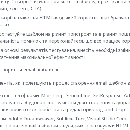
ету:
Створіть візуальний макет шаблону, враховуючи в
йн, контент, CTA).
воріть макет на HTML-код, який коректно відображаєть
нтах.
отестуйте шаблон на різних пристроях та в різних пошт
наявність помилок та переконайтеся, що все працює кор
а основі результатів тестування, внесіть необхідні змін
сягнення максимальної ефективності.
творення email шаблонів:
ументів, які полегшують процес створення email шаблонів.
нгові платформи:
Mailchimp, Sendinblue, GetResponse, Ac
понують вбудовані інструменти для створення та управ
ключаючи готові шаблони та редактори drag-and-drop.
ри:
Adobe Dreamweaver, Sublime Text, Visual Studio Code.
ворювати email шаблони з нуля, використовуючи HTML 