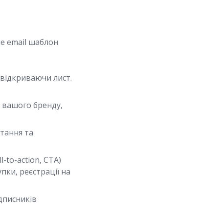
ме email шаблон
 відкриваючи лист.
 вашого бренду,
тання та
-to-action, CTA)
упки, реєстрації на
дписників