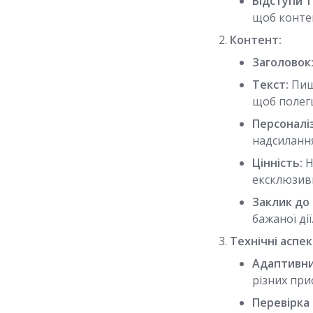
Відступи т
щоб конте
Контент:
Заголовок
Текст:
Пиші
щоб полег
Персоналіз
надсиланн
Цінність:
Н
ексклюзив
Заклик до 
бажаної дії
Технічні аспек
Адаптивни
різних при
Перевірка 