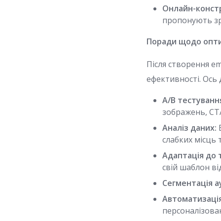
Онлайн-констр
пропонують зру
Поради щодо оптим
Після створення e
ефективності. Ось 
A/B тестуванн
зображень, CT
Аналіз даних:
В
слабких місць
Адаптація до 
свій шаблон ві
Сегментація а
Автоматизація
персоналізова