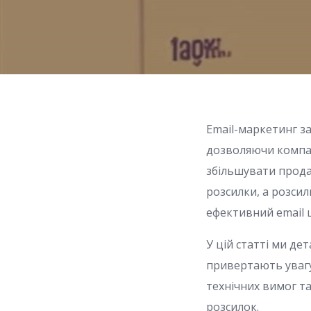
Email-маркетинг з
дозволяючи компан
збільшувати продаж
розсилки, а розсил
ефективний email 
У цій статті ми де
привертають увагу
технічних вимог т
розсилок.