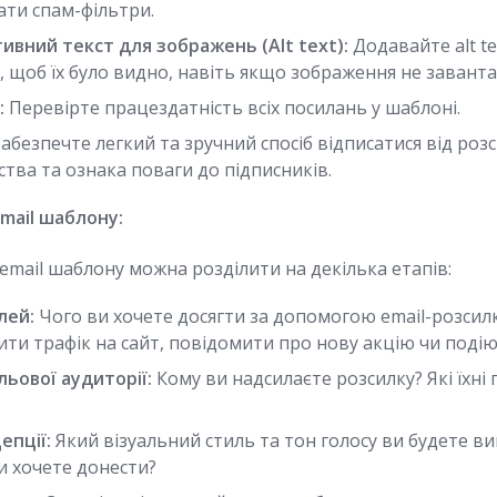
ати спам-фільтри.
ивний текст для зображень (Alt text):
Додавайте alt te
 щоб їх було видно, навіть якщо зображення не завант
:
Перевірте працездатність всіх посилань у шаблоні.
абезпечте легкий та зручний спосіб відписатися від роз
тва та ознака поваги до підписників.
mail шаблону:
email шаблону можна розділити на декілька етапів:
лей:
Чого ви хочете досягти за допомогою email-розси
ити трафік на сайт, повідомити про нову акцію чи подію
льової аудиторії:
Кому ви надсилаєте розсилку? Які їхні
епції:
Який візуальний стиль та тон голосу ви будете в
и хочете донести?