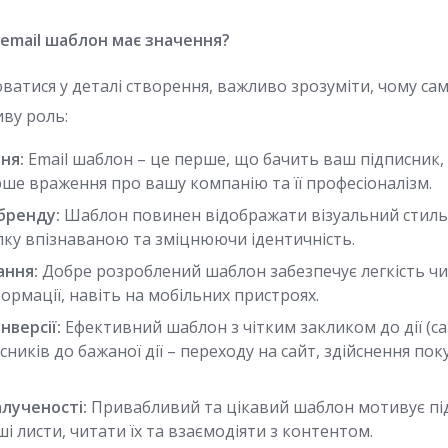
email шаблон має значення?
ватися у деталі створення, важливо зрозуміти, чому са
иву роль:
ня:
Email шаблон – це перше, що бачить ваш підписник,
рше враження про вашу компанію та її професіоналізм.
 бренду:
Шаблон повинен відображати візуальний стиль
лку впізнаваною та зміцнюючи ідентичність.
ання:
Добре розроблений шаблон забезпечує легкість чи
ормації, навіть на мобільних пристроях.
нверсії:
Ефективний шаблон з чітким закликом до дії (call
сників до бажаної дії – переходу на сайт, здійснення пок
лученості:
Привабливий та цікавий шаблон мотивує пі
і листи, читати їх та взаємодіяти з контентом.