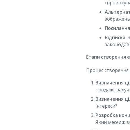
спровокув
Альтернат
зображень,
Посилання
Відписка:
З
законодавс
Етапи створення e
Процес створення 
Визначення ці
продажі, залуч
Визначення ці
інтереси?
Розробка конц
Який меседж в