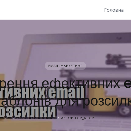
Головна
EMAIL-МАРКЕТИНГ
рення ефективних 
аблонів для розсил
29.09.2025
АВТОР TOP_DROP