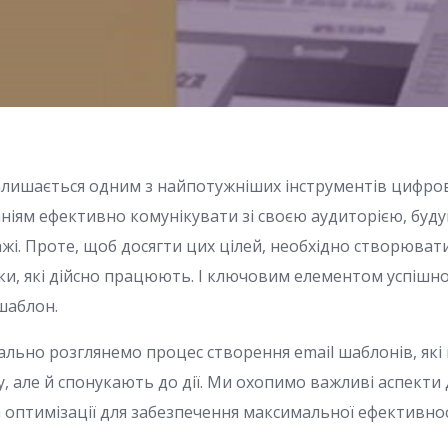
алишається одним з найпотужніших інструментів цифро
іям ефективно комунікувати зі своєю аудиторією, буду
і. Проте, щоб досягти цих цілей, необхідно створювати
ки, які дійсно працюють. І ключовим елементом успішної
шаблон.
тально розглянемо процес створення email шаблонів, які
, але й спонукають до дії. Ми охопимо важливі аспекти 
а оптимізації для забезпечення максимальної ефективно