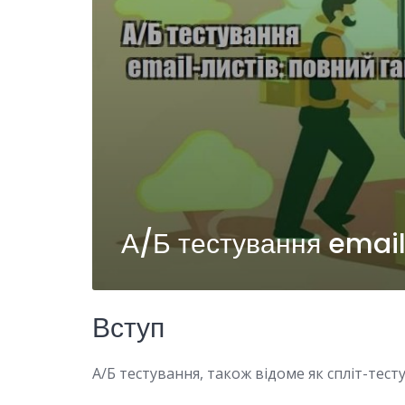
А/Б тестування email
Вступ
А/Б тестування, також відоме як спліт-тест