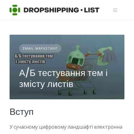
Skip
to
content
EMAIL-МАРКЕТИНГ
А/Б тестування тем і
змісту листів
Вступ
У сучасному цифровому ландшафті електронна