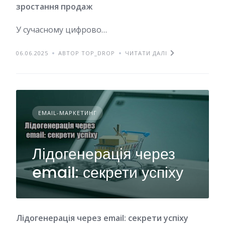
зростання продаж
У сучасному цифрово…
06.06.2025
АВТОР TOP_DROP
ЧИТАТИ ДАЛІ
EMAIL-МАРКЕТИНГ
Лідогенерація через
email: секрети успіху
Лідогенерація через email: секрети успіху