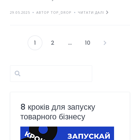
29.05.2025
АВТОР TOP_DROP
ЧИТАТИ ДАЛІ
1
2
…
10
Навігація
записів
8 кроків для запуску
товарного бізнесу