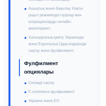
Ашықтық және бақылау. Нақты
уақыт режиміндегі қорлар мен
операцияларды онлайн-
мониторингі.
Халықаралық қамту. Украинада
және Еуропалық Одақ елдерінде
сақтау және фулфилмент.
Фулфилмент
опциялары
Сенімді сақтау
E-commerce фулфилменті
Украина және ЕО