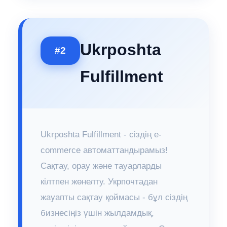
Ukrposhta
#2
Fulfillment
Ukrposhta Fulfillment - сіздің e-
commerce автоматтандырамыз!
Сақтау, орау және тауарларды
кілтпен жөнелту. Укрпочтадан
жауапты сақтау қоймасы - бұл сіздің
бизнесіңіз үшін жылдамдық,