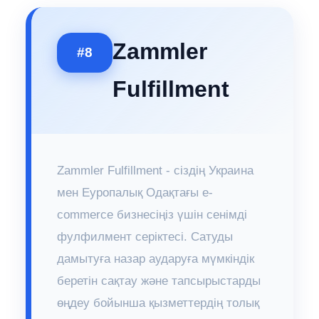
Zammler
#8
Fulfillment
Zammler Fulfillment - сіздің Украина
мен Еуропалық Одақтағы e-
commerce бизнесіңіз үшін сенімді
фулфилмент серіктесі. Сатуды
дамытуға назар аударуға мүмкіндік
беретін сақтау және тапсырыстарды
өңдеу бойынша қызметтердің толық