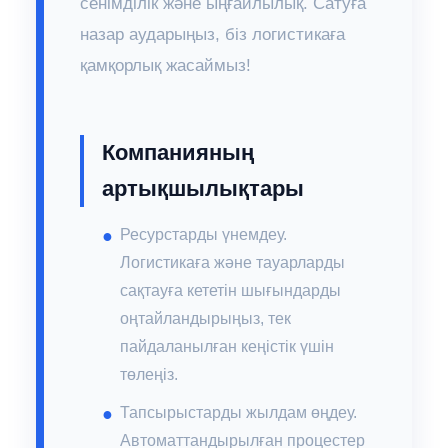
сенімділік және ыңғайлылық. Сатуға
назар аударыңыз, біз логистикаға
қамқорлық жасаймыз!
Компанияның
артықшылықтары
Ресурстарды үнемдеу.
Логистикаға және тауарларды
сақтауға кететін шығындарды
оңтайландырыңыз, тек
пайдаланылған кеңістік үшін
төлеңіз.
Тапсырыстарды жылдам өңдеу.
Автоматтандырылған процестер