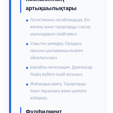
артықшылықтары
Логистиканы оңтайландыру. Біз
жеткізу және тауарларды сақтау
шығындарын азайтамыз.
Уақытты үнемдеу. Ораудың
орнына шығармашылықпен
айналысыңыз.
Ыңғайлы интеграция. Дүкеніңізді
біздің жүйеге оңай қосыңыз.
Жаһандық қамту. Тауарларды
бүкіл Украинаға және шетелге
жіберіңіз.
Фулфилмент