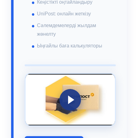
Кеңістікті оңтайландыру
UniPost: онлайн жеткізу
Сәлемдемелерді жылдам
жөнелту
Ыңғайлы баға калькуляторы