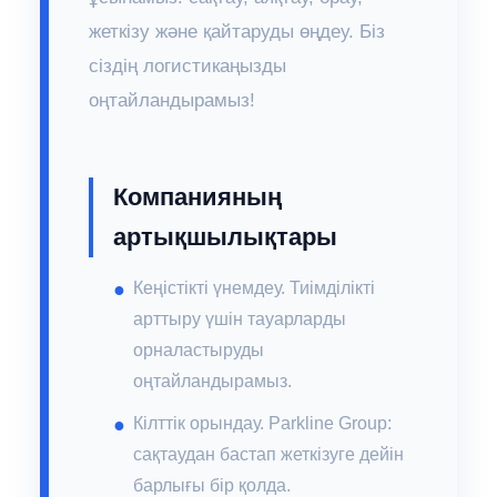
жеткізу және қайтаруды өңдеу. Біз
сіздің логистикаңызды
оңтайландырамыз!
Компанияның
артықшылықтары
Кеңістікті үнемдеу. Тиімділікті
арттыру үшін тауарларды
орналастыруды
оңтайландырамыз.
Кілттік орындау. Parkline Group:
сақтаудан бастап жеткізуге дейін
барлығы бір қолда.