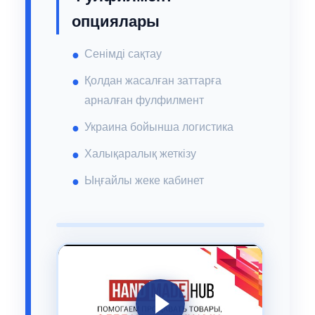
опциялары
Сенімді сақтау
Қолдан жасалған заттарға
арналған фулфилмент
Украина бойынша логистика
Халықаралық жеткізу
Ыңғайлы жеке кабинет