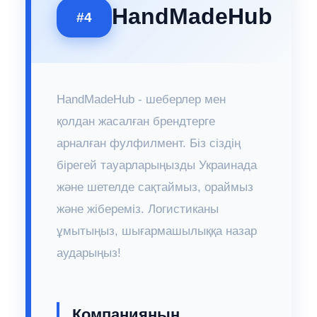
HandMadeHub
#4
HandMadeHub - шеберлер мен
қолдан жасалған брендтерге
арналған фулфилмент. Біз сіздің
бірегей тауарларыңызды Украинада
және шетелде сақтаймыз, ораймыз
және жібереміз. Логистиканы
ұмытыңыз, шығармашылыққа назар
аударыңыз!
Компанияның