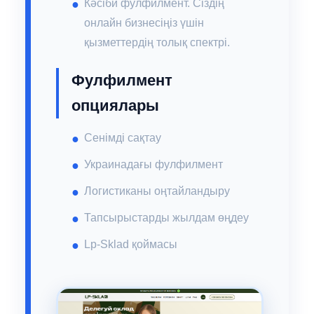
Кәсіби фулфилмент. Сіздің
онлайн бизнесіңіз үшін
қызметтердің толық спектрі.
Фулфилмент
опциялары
Сенімді сақтау
Украинадағы фулфилмент
Логистиканы оңтайландыру
Тапсырыстарды жылдам өңдеу
Lp-Sklad қоймасы