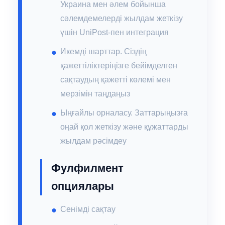
Украина мен әлем бойынша
сәлемдемелерді жылдам жеткізу
үшін UniPost-пен интеграция
Икемді шарттар. Сіздің
қажеттіліктеріңізге бейімделген
сақтаудың қажетті көлемі мен
мерзімін таңдаңыз
Ыңғайлы орналасу. Заттарыңызға
оңай қол жеткізу және құжаттарды
жылдам рәсімдеу
Фулфилмент
опциялары
Сенімді сақтау