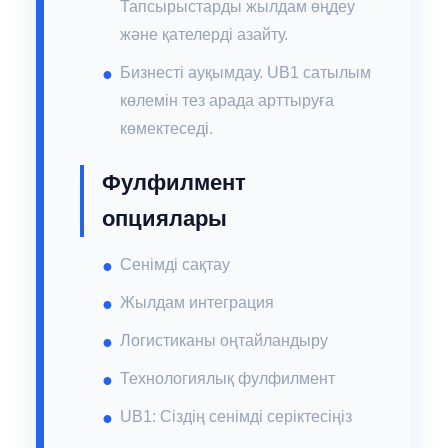
Тапсырыстарды жылдам өңдеу
және қателерді азайту.
Бизнесті ауқымдау. UB1 сатылым
көлемін тез арада арттыруға
көмектеседі.
Фулфилмент
опциялары
Сенімді сақтау
Жылдам интеграция
Логистиканы оңтайландыру
Технологиялық фулфилмент
UB1: Сіздің сенімді серіктесіңіз