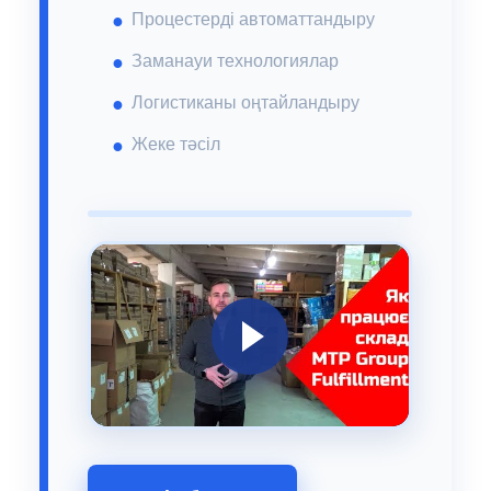
Процестерді автоматтандыру
Заманауи технологиялар
Логистиканы оңтайландыру
Жеке тәсіл