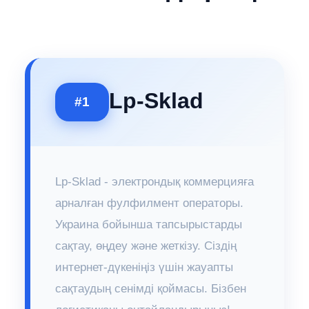
Lp-Sklad
#1
Lp-Sklad - электрондық коммерцияға
арналған фулфилмент операторы.
Украина бойынша тапсырыстарды
сақтау, өңдеу және жеткізу. Сіздің
интернет-дүкеніңіз үшін жауапты
сақтаудың сенімді қоймасы. Бізбен