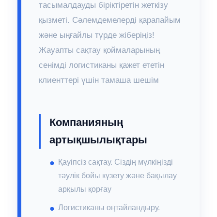
тасымалдауды біріктіретін жеткізу
қызметі. Сәлемдемелерді қарапайым
және ыңғайлы түрде жіберіңіз!
Жауапты сақтау қоймаларының
сенімді логистиканы қажет ететін
клиенттері үшін тамаша шешім
Компанияның
артықшылықтары
Қауіпсіз сақтау. Сіздің мүлкіңізді
тәулік бойы күзету және бақылау
арқылы қорғау
Логистиканы оңтайландыру.