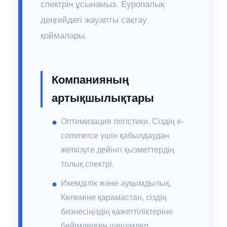
спектрін ұсынамыз. Еуропалық
деңгейдегі жауапты сақтау
қоймалары.
Компанияның
артықшылықтары
Оптимизация логістики. Сіздің e-
commerce үшін қабылдаудан
жеткізуге дейінгі қызметтердің
толық спектрі.
Икемділік және ауқымдылық.
Көлеміне қарамастан, сіздің
бизнесіңіздің қажеттіліктеріне
бейімделген шешімдер.