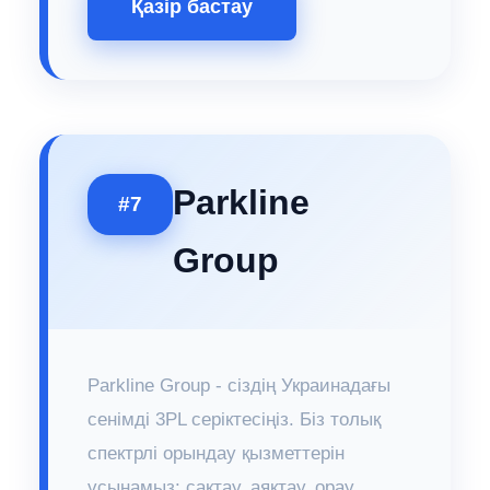
Қазір бастау
Parkline
#7
Group
Parkline Group - сіздің Украинадағы
сенімді 3PL серіктесіңіз. Біз толық
спектрлі орындау қызметтерін
ұсынамыз: сақтау, аяқтау, орау,