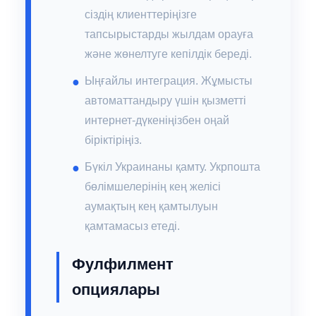
сіздің клиенттеріңізге
тапсырыстарды жылдам орауға
және жөнелтуге кепілдік береді.
Ыңғайлы интеграция. Жұмысты
автоматтандыру үшін қызметті
интернет-дүкеніңізбен оңай
біріктіріңіз.
Бүкіл Украинаны қамту. Укрпошта
бөлімшелерінің кең желісі
аумақтың кең қамтылуын
қамтамасыз етеді.
Фулфилмент
опциялары