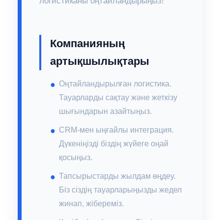
логистиканы оңтайландырыңыз!
Компанияның
артықшылықтары
Оңтайландырылған логистика.
Тауарларды сақтау және жеткізу
шығындарын азайтыңыз.
CRM-мен ыңғайлы интеграция.
Дүкеніңізді біздің жүйеге оңай
қосыңыз.
Тапсырыстарды жылдам өңдеу.
Біз сіздің тауарларыңызды жедел
жинап, жібереміз.