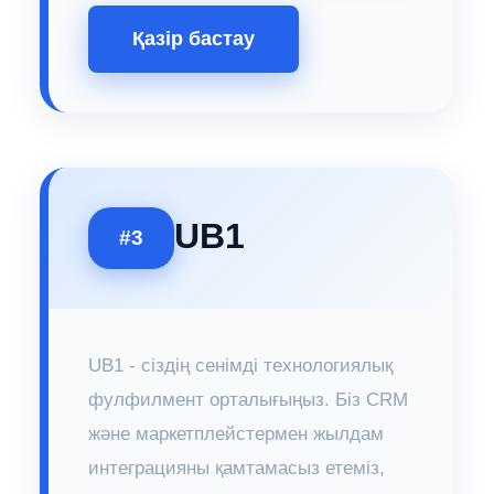
Қазір бастау
UB1
#3
UB1 - сіздің сенімді технологиялық
фулфилмент орталығыңыз. Біз CRM
және маркетплейстермен жылдам
интеграцияны қамтамасыз етеміз,