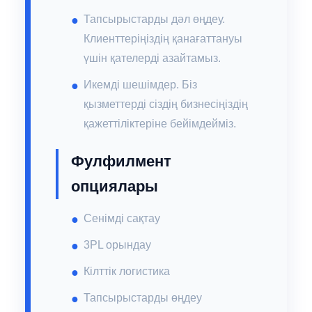
Тапсырыстарды дәл өңдеу.
Клиенттеріңіздің қанағаттануы
үшін қателерді азайтамыз.
Икемді шешімдер. Біз
қызметтерді сіздің бизнесіңіздің
қажеттіліктеріне бейімдейміз.
Фулфилмент
опциялары
Сенімді сақтау
3PL орындау
Кілттік логистика
Тапсырыстарды өңдеу