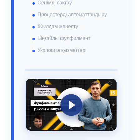
Сенімді сақтау
Процестерді автоматтандыру
Жылдам жөнелту
Ыңғайлы фулфилмент
Укрпошта қызметтері