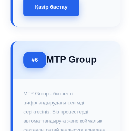
Қазір бастау
MTP Group
#6
MTP Group - бизнесті
цифрландырудағы сенімді
серіктесіңіз. Біз процестерді
автоматтандыруға және қоймалық
сақтауды оңтайландыруға арналған