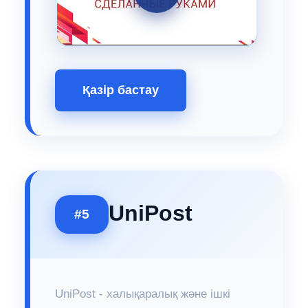
Қазір бастау
UniPost
#5
UniPost - халықаралық және ішкі