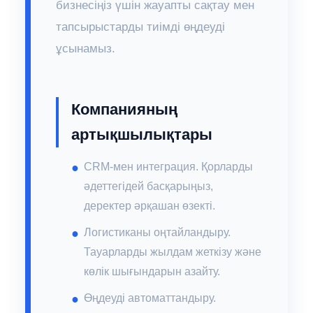
бизнесіңіз үшін жауапты сақтау мен
тапсырыстарды тиімді өңдеуді
ұсынамыз.
Компанияның
артықшылықтары
CRM-мен интеграция. Қорларды
әдеттегідей басқарыңыз,
деректер әрқашан өзекті.
Логистиканы оңтайландыру.
Тауарларды жылдам жеткізу және
көлік шығындарын азайту.
Өңдеуді автоматтандыру.