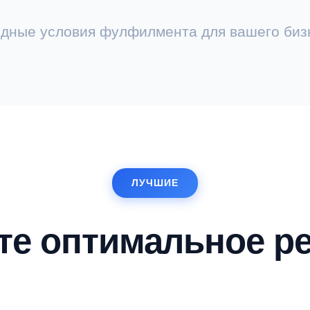
дные условия фулфилмента для вашего биз
ЛУЧШИЕ
те оптимальное р