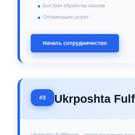
Быстрая обработка заказов
Оптимизация затрат
Начать сотрудничество
Ukrposhta Fulf
#3
Ukrposhta Fulfillment - автоматизируем ваш