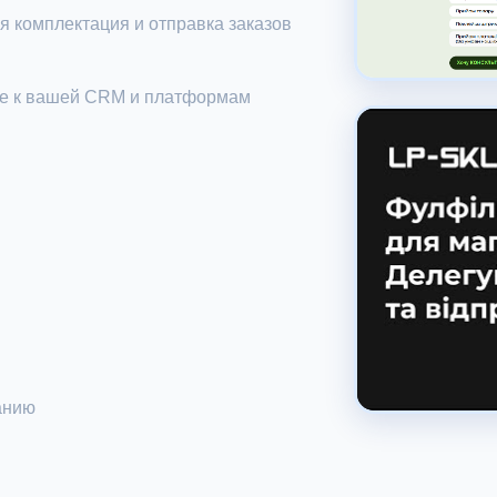
я комплектация и отправка заказов
ие к вашей CRM и платформам
анию