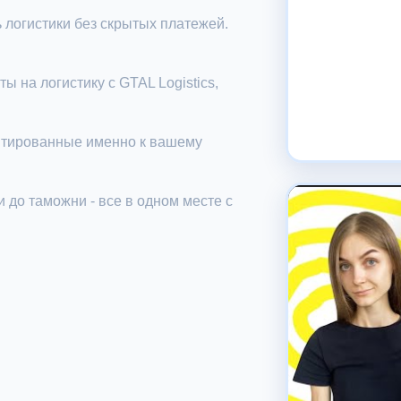
логистики без скрытых платежей.
ы на логистику с GTAL Logistics,
птированные именно к вашему
 до таможни - все в одном месте с