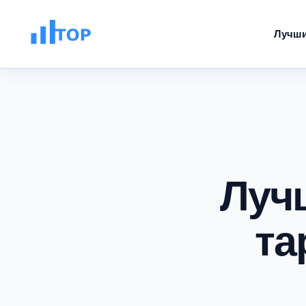
Лучши
Луч
та