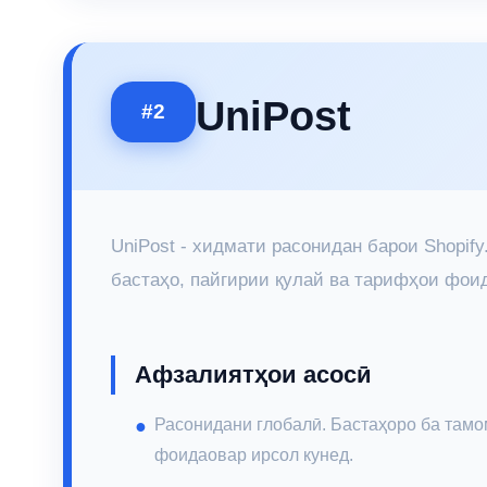
UniPost
#2
UniPost - хидмати расонидан барои Shopi
бастаҳо, пайгирии қулай ва тарифҳои фои
Афзалиятҳои асосӣ
Расонидани глобалӣ. Бастаҳоро ба тамо
фоидаовар ирсол кунед.