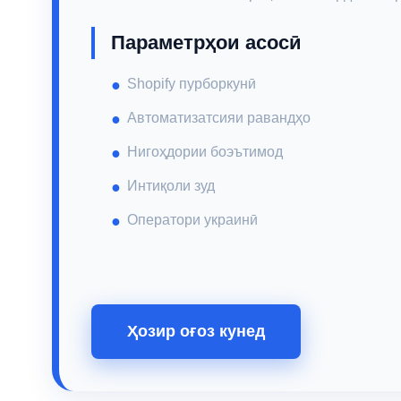
Параметрҳои асосӣ
Shopify пурборкунӣ
Автоматизатсияи равандҳо
Нигоҳдории боэътимод
Интиқоли зуд
Оператори украинӣ
Ҳозир оғоз кунед