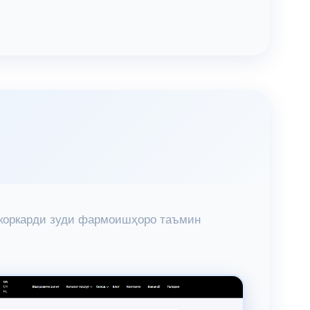
ва коркарди зуди фармоишҳоро таъмин