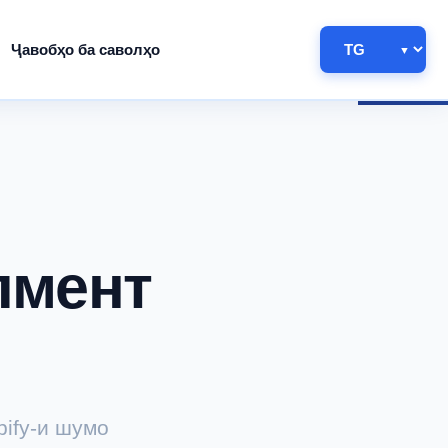
Ҷавобҳо ба саволҳо
лмент
ify-и шумо