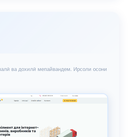
илалӣ ва дохилӣ мепайвандем. Ирсоли осони