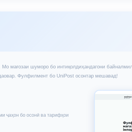
fy. Мо мағозаи шуморо бо интиқолдиҳандагони байналм
даовар. Фулфилмент бо UniPost осонтар мешавад!
ми ҷаҳон бо осонӣ ва тарифҳои