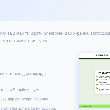
opify ва дигар тиҷорати электронӣ дар Украина. Нигоҳдо
бо мо оптимизатсия кунед!
ни хатогиҳо дар коркарди
ағозаи Shopify-и шумо.
шҳо дар саросари Украина.
оҷоти логистика ва нигоҳдорӣ.