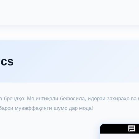
ics
shion-брендҳо. Мо интиқоли бефосила, идораи захираҳо 
 барои муваффақияти шумо дар мода!