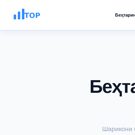
Беҳтари
Беҳт
Шарикони 