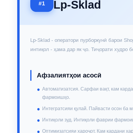
Lp-Sklad
#1
Lp-Sklad - оператори пурборкунӣ барои Sh
интиқол - ҳама дар як ҷо. Тиҷорати худро 
Афзалиятҳои асосӣ
Автоматизатсия. Сарфаи вақт, кам карда
фармоишҳо.
Интегратсияи қулай. Пайвасти осон ба м
Интиқоли зуд. Интиқоли фаврии фармои
Оптимизатсияи хароҷот. Кам кардани хар