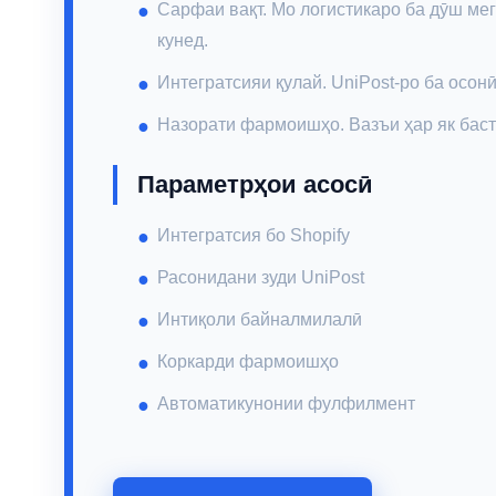
Сарфаи вақт. Мо логистикаро ба дӯш ме
кунед.
Интегратсияи қулай. UniPost-ро ба осонӣ
Назорати фармоишҳо. Вазъи ҳар як баста
Параметрҳои асосӣ
Интегратсия бо Shopify
Расонидани зуди UniPost
Интиқоли байналмилалӣ
Коркарди фармоишҳо
Автоматикунонии фулфилмент