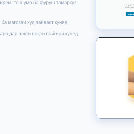
гирем, то шумо ба фурӯш тамаркуз
 ба мағозаи худ пайваст кунед.
ро дар вақти воқеӣ пайгирӣ кунед.