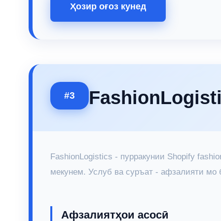
Ҳозир оғоз кунед
FashionLogist
#3
FashionLogistics - пурракунии Shopify fa
мекунем. Услуб ва суръат - афзалияти мо
Афзалиятҳои асосӣ