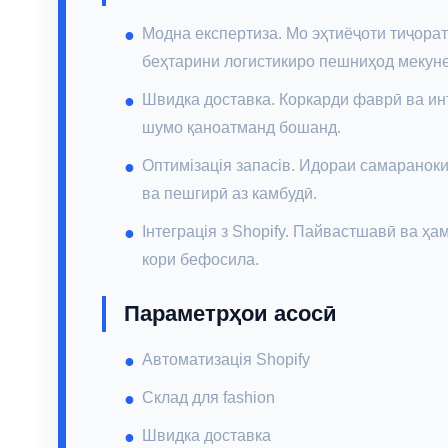
Модна експертиза. Мо эҳтиёҷоти тиҷора
беҳтарини логистикиро пешниҳод мекун
Швидка доставка. Коркарди фаврӣ ва и
шумо қаноатманд бошанд.
Оптимізація запасів. Идораи самараноки
ва пешгирӣ аз камбудӣ.
Інтеграція з Shopify. Пайвастшавӣ ва ҳ
кори бефосила.
Параметрҳои асосӣ
Автоматизація Shopify
Склад для fashion
Швидка доставка