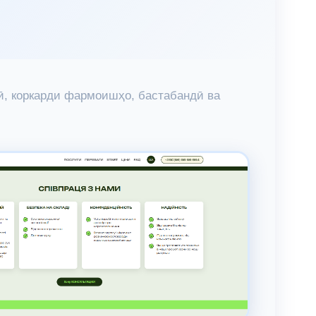
рӣ, коркарди фармоишҳо, бастабандӣ ва