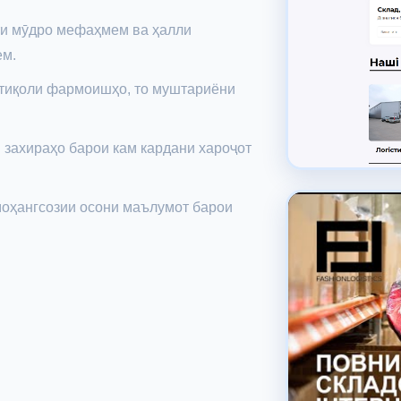
ти мӯдро мефаҳмем ва ҳалли
ем.
нтиқоли фармоишҳо, то муштариёни
 захираҳо барои кам кардани хароҷот
амоҳангсозии осони маълумот барои