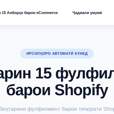
н 15 Анборҳо барои eCommerce
Ҷадвали умумӣ
ИРСОЛҲОРО АВТОМАТӢ КУНЕД
арин 15 фулфи
барои Shopify
беҳтарини фулфилмент барои тиҷорати Shop