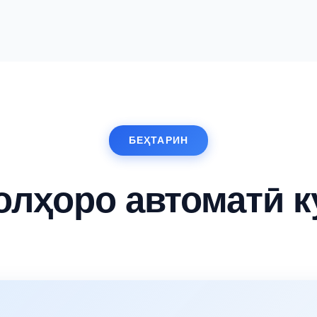
БЕҲТАРИН
олҳоро автоматӣ к