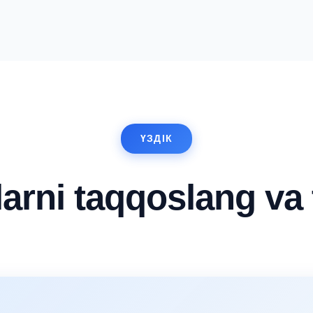
ҮЗДІК
larni taqqoslang va