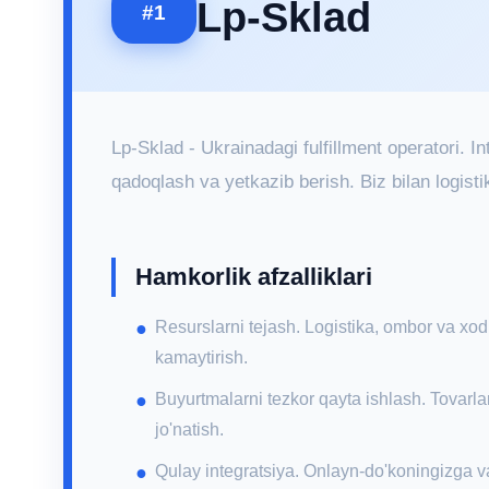
Lp-Sklad
#1
Lp-Sklad - Ukrainadagi fulfillment operatori. 
qadoqlash va yetkazib berish. Biz bilan logistik
Hamkorlik afzalliklari
Resurslarni tejash. Logistika, ombor va xod
kamaytirish.
Buyurtmalarni tezkor qayta ishlash. Tovarla
jo'natish.
Qulay integratsiya. Onlayn-do'koningizga 