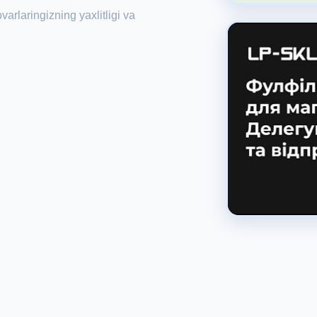
arlaringizning yaxlitligi va