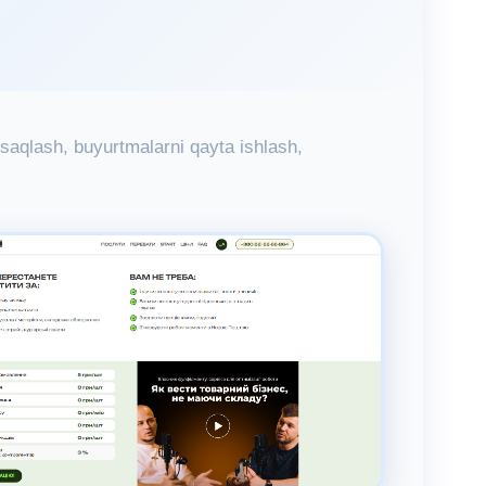
 saqlash, buyurtmalarni qayta ishlash,