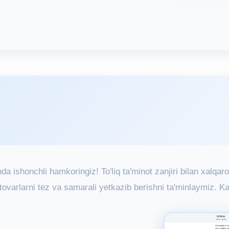
da ishonchli hamkoringiz! To'liq ta'minot zanjiri bilan xalqaro
tovarlarni tez va samarali yetkazib berishni ta'minlaymiz. Kal