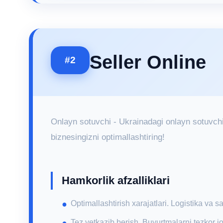
Seller Online
#2
Onlayn sotuvchi - Ukrainadagi onlayn sotuvchi
biznesingizni optimallashtiring!
Hamkorlik afzalliklari
Optimallashtirish xarajatlari. Logistika va s
Tez yetkazib berish. Buyurtmalarni tezkor j