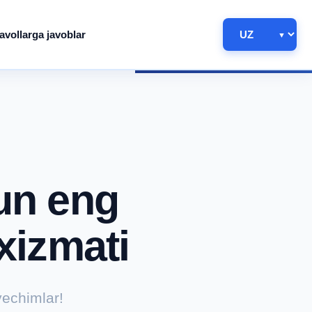
avollarga javoblar
hun eng
 xizmati
yechimlar!