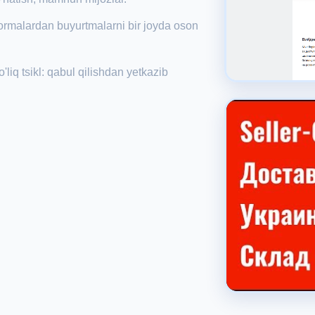
tformalardan buyurtmalarni bir joyda oson
'liq tsikl: qabul qilishdan yetkazib