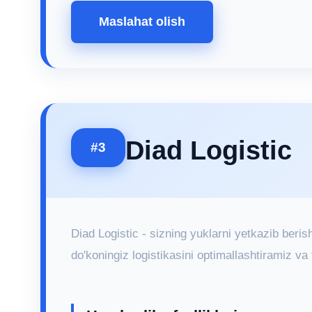
Maslahat olish
Diad Logistic
#3
Diad Logistic - sizning yuklarni yetkazib berish
do'koningiz logistikasini optimallashtiramiz va 