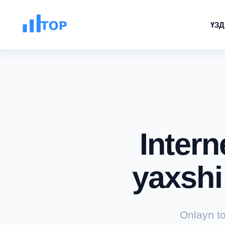
ҮЗДІ
Intern
yaxshi 
Onlayn to