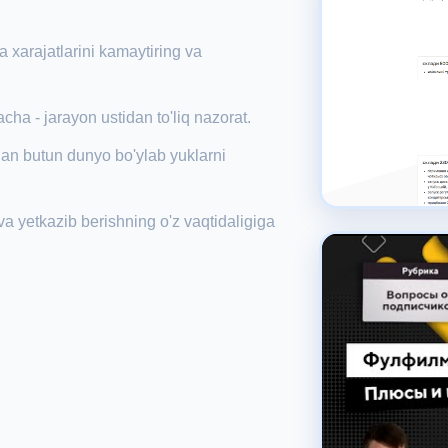
a xarajatlarini kamaytiring va
a - jarayon ustidan to'liq nazorat.
ilan butun dunyo bo'ylab yuklarni
 va yetkazib berishning o'z vaqtidaligiga