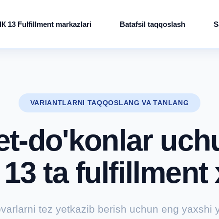
К 13 Fulfillment markazlari
Batafsil taqqoslash
S
VARIANTLARNI TAQQOSLANG VA TANLANG
et-do'konlar uc
13 ta fulfillment
varlarni tez yetkazib berish uchun eng yaxshi 