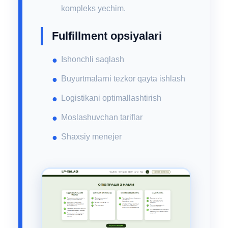
kompleks yechim.
Fulfillment opsiyalari
Ishonchli saqlash
Buyurtmalarni tezkor qayta ishlash
Logistikani optimallashtirish
Moslashuvchan tariflar
Shaxsiy menejer