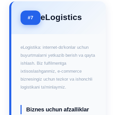
eLogistics
#7
eLogistika: internet-do'konlar uchun
buyurtmalarni yetkazib berish va qayta
ishlash. Biz fulfilmentga
ixtisoslashganmiz, e-commerce
biznesingiz uchun tezkor va ishonchli
logistikani ta'minlaymiz.
Biznes uchun afzalliklar