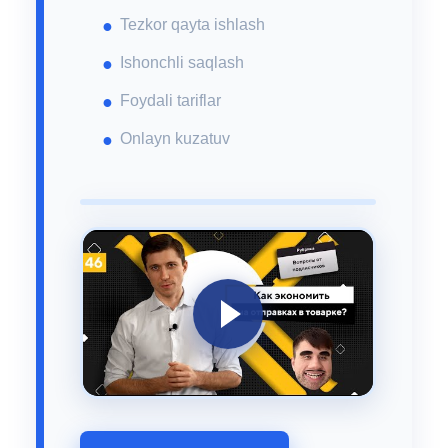
Tezkor qayta ishlash
Ishonchli saqlash
Foydali tariflar
Onlayn kuzatuv