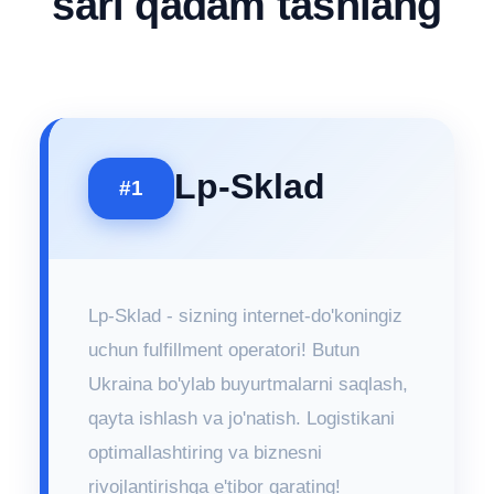
sari qadam tashlang
Lp-Sklad
#1
Lp-Sklad - sizning internet-do'koningiz
uchun fulfillment operatori! Butun
Ukraina bo'ylab buyurtmalarni saqlash,
qayta ishlash va jo'natish. Logistikani
optimallashtiring va biznesni
rivojlantirishga e'tibor qarating!