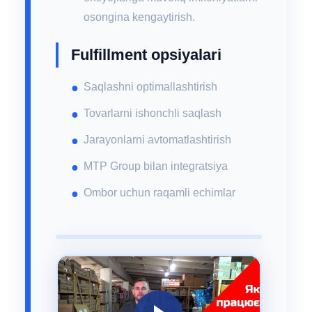
osongina kengaytirish.
Fulfillment opsiyalari
Saqlashni optimallashtirish
Tovarlarni ishonchli saqlash
Jarayonlarni avtomatlashtirish
MTP Group bilan integratsiya
Ombor uchun raqamli echimlar