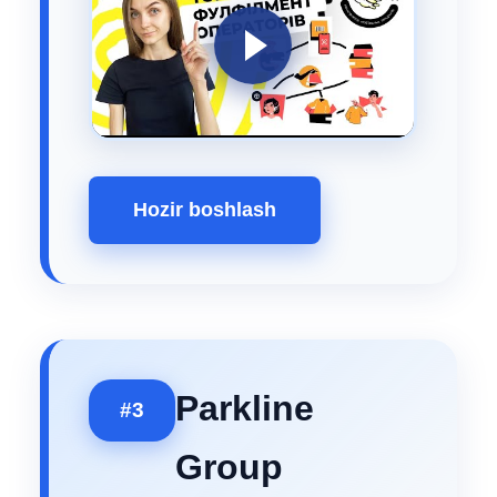
Hozir boshlash
Parkline
#3
Group