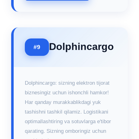
Dolphincargo
#9
Dolphincargo: sizning elektron tijorat
biznesingiz uchun ishonchli hamkor!
Har qanday murakkablikdagi yuk
tashishni tashkil qilamiz. Logistikani
optimallashtiring va sotuvlarga e'tibor
qarating. Sizning omboringiz uchun