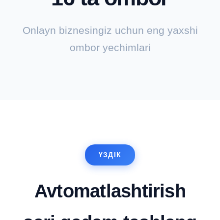
Onlayn biznesingiz uchun eng yaxshi
ombor yechimlari
ҮЗДІК
Avtomatlashtirish