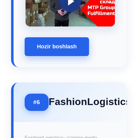
Hozir boshlash
FashionLogistics
#6
FashionLogistics: sizning moda