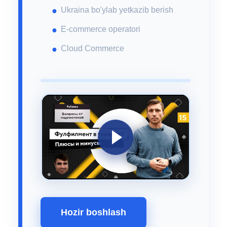
Ukraina bo'ylab yetkazib berish
E-commerce operatori
Cloud Commerce
Hozir boshlash