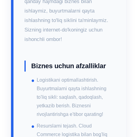
qanday hajmdagi biznes bilan
ishlaymiz, buyurtmalarni qayta
ishlashning to'liq siklini ta'minlaymiz.
Sizning internet-do'koningiz uchun
ishonchli ombor!
Biznes uchun afzalliklar
Logistikani optimallashtirish.
Buyurtmalarni qayta ishlashning
to'liq sikli: saqlash, qadoqlash,
yetkazib berish. Biznesni
rivojlantirishga e'tibor qarating!
Resurslarni tejash. Cloud
Commerce logistika bilan bog'liq