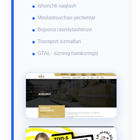
Ishonchli saqlash
Moslashuvchan yechimlar
Bojxona rasmiylashtiruvi
Transport xizmatlari
GTAL - sizning hamkoringiz