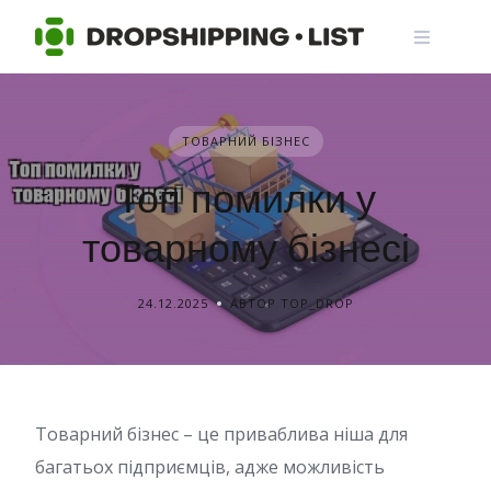
Skip
to
content
ТОВАРНИЙ БІЗНЕС
Топ помилки у
товарному бізнесі
24.12.2025
АВТОР TOP_DROP
Товарний бізнес – це приваблива ніша для
багатьох підприємців, адже можливість