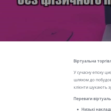
Віртуальна торгів
У сучасну епоху ц
шляхом до побудови
клієнти шукають зр
Переваги віртуаль
Низькі наклад