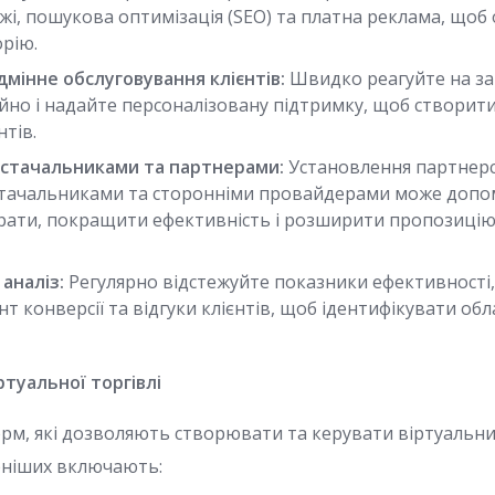
жі, пошукова оптимізація (SEO) та платна реклама, щоб
орію.
дмінне обслуговування клієнтів:
Швидко реагуйте на за
ійно і надайте персоналізовану підтримку, щоб створи
нтів.
остачальниками та партнерами:
Установлення партнерс
тачальниками та сторонніми провайдерами може допо
ати, покращити ефективність і розширити пропозицію
аналіз:
Регулярно відстежуйте показники ефективності, 
нт конверсії та відгуки клієнтів, щоб ідентифікувати обл
туальної торгівлі
форм, які дозволяють створювати та керувати віртуальн
рніших включають: