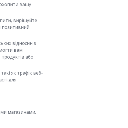
 охопити вашу
пити, вирішуйте
ти позитивний
ьких відносин з
могти вам
 продуктів або
такі як трафік веб-
асті для
ими магазинами.