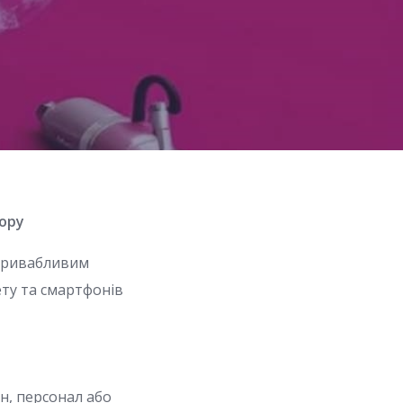
тору
 привабливим
ету та смартфонів
н, персонал або