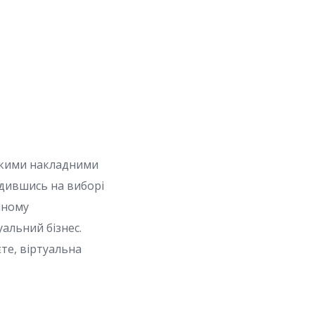
зькими накладними
дившись на виборі
нному
уальний бізнес.
те, віртуальна