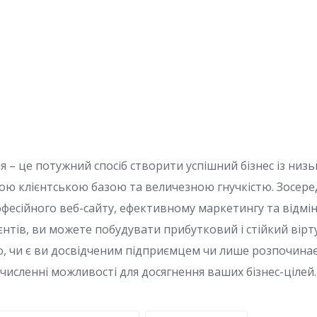
ля – це потужний спосіб створити успішний бізнес із ни
ю клієнтською базою та величезною гнучкістю. Зосере
рофесійного веб-сайту, ефективному маркетингу та відмі
єнтів, ви можете побудувати прибутковий і стійкий вірт
о, чи є ви досвідченим підприємцем чи лише розпочинає
численні можливості для досягнення ваших бізнес-цілей.