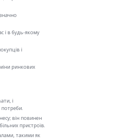
 значно
с і в будь-якому
окупців і
зміни ринкових
ати, і
 потреби.
несу; він повинен
більних пристроїв.
лами, такими як