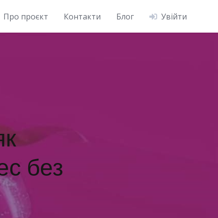
Про проєкт
Контакти
Блог
Увійти
як
ес без