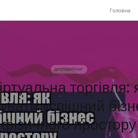
Головна
ДРОПШИППІНГ
іртуальна торгівля: 
увати успішний бізн
фізичного простору