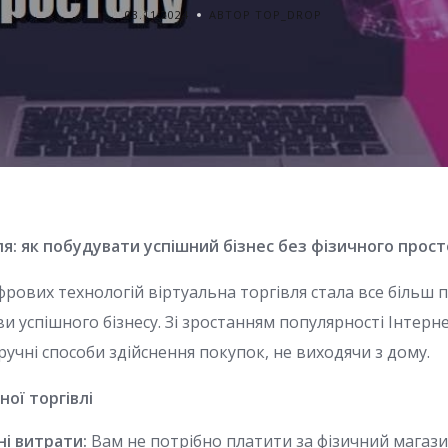
03.11.2024
АВТОР TOP_DROP
ля: як побудувати успішний бізнес без фізичного прос
ифрових технологій віртуальна торгівля стала все більш
 успішного бізнесу. Зі зростанням популярності Інтерн
учні способи здійснення покупок, не виходячи з дому.
ної торгівлі
ні витрати:
Вам не потрібно платити за фізичний магази