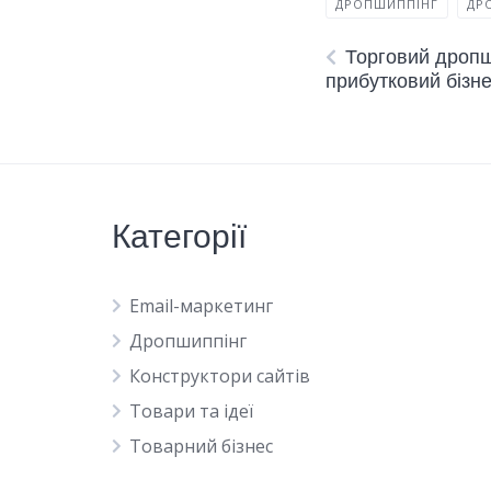
ДРОПШИППІНГ
ДР
Торговий дропш
прибутковий бізне
Категорії
Email-маркетинг
Дропшиппінг
Конструктори сайтів
Товари та ідеї
Товарний бізнес