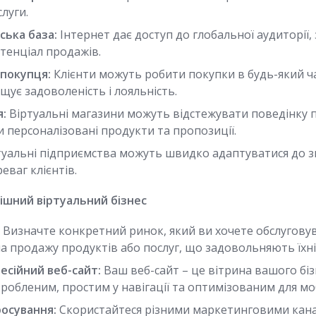
луги.
ська база:
Інтернет дає доступ до глобальної аудиторії,
тенціал продажів.
 покупця:
Клієнти можуть робити покупки в будь-який ча
ищує задоволеність і лояльність.
я:
Віртуальні магазини можуть відстежувати поведінку п
 персоналізовані продукти та пропозиції.
уальні підприємства можуть швидко адаптуватися до 
еваг клієнтів.
ішний віртуальний бізнес
:
Визначте конкретний ринок, який ви хочете обслуговув
а продажу продуктів або послуг, що задовольняють їхні
есійний веб-сайт:
Ваш веб-сайт – це вітрина вашого біз
робленим, простим у навігації та оптимізованим для мо
росування:
Скористайтеся різними маркетинговими кана