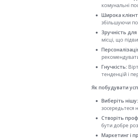
комунальні пос
Широка клієнт
збільшуючи по
Зручність для
місці, що підв
Персоналізаці
рекомендувати
Гнучкість:
Вірт
тенденцій і пер
Як побудувати усп
Виберіть нішу
зосередьтеся н
Створіть проф
бути добре роз
Маркетинг і п