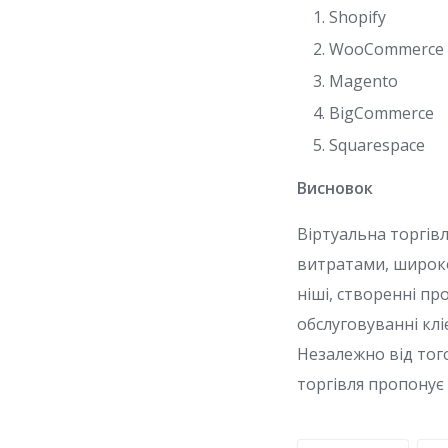
Shopify
WooCommerce
Magento
BigCommerce
Squarespace
Висновок
Віртуальна торгів
витратами, широко
ніші, створенні п
обслуговуванні клі
Незалежно від тог
торгівля пропонує 