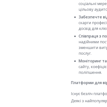
соціальні мере
цільову аудит
Забезпечте ві
скарги профес
досвід для кліє
Співпраця з п
надійними пос
зменшити витр
послуг.
Моніторинг та 
сайту, коефіціє
поліпшення.
Платформи для вір
Існує безліч плат
Деякі з найпопуля