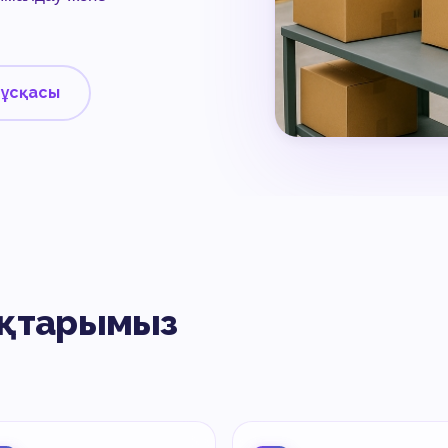
нұсқасы
ықтарымыз