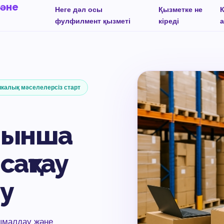
және
Неге дәл осы
Қызметке не
К
фулфилмент қызметі
кіреді
икалық мәселелерсіз старт
йынша
сақтау
у
сымалдау және