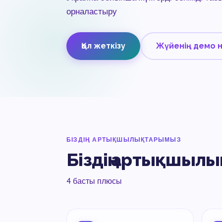
орналастыру
Қол жеткізу
Жүйенің демо 
БІЗДІҢ АРТЫҚШЫЛЫҚТАРЫМЫЗ
Біздің артықшыл
4 басты плюсы