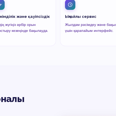
німділік және қауіпсіздік
Ыңғайлы сервис
дің жүгіңіз әрбір орын
Жылдам рәсімдеу және бақы
стыру кезеңінде бақылауда.
үшін қарапайым интерфейс.
оналы