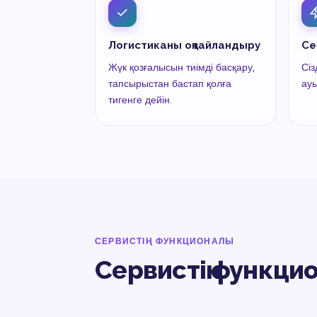
Логистиканы оңтайландыру
Се
Жүк қозғалысын тиімді басқару,
Сіз
тапсырыстан бастап қолға
ауы
тигенге дейін.
СЕРВИСТІҢ ФУНКЦИОНАЛЫ
Сервистің функци