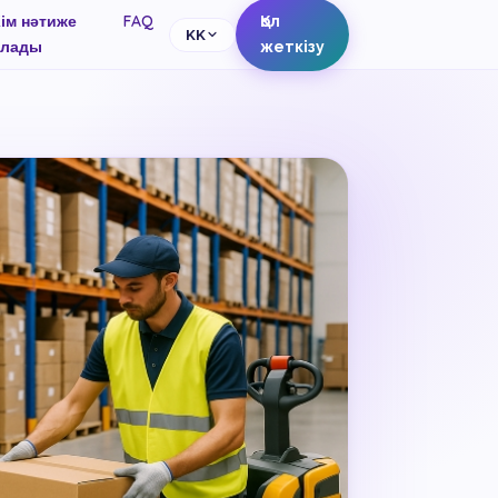
ім нәтиже
FAQ
Қол
KK
алады
жеткізу