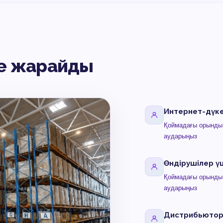
е жарайды
Интернет-дүк
Қоймадағы орынды 
аударыңыз
Өндірушілер ү
Қоймадағы орынды 
аударыңыз
Дистрибьютор