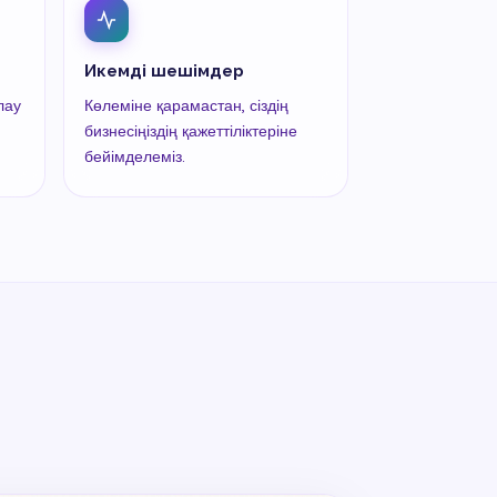
Икемді шешімдер
лау
Көлеміне қарамастан, сіздің
бизнесіңіздің қажеттіліктеріне
бейімделеміз.