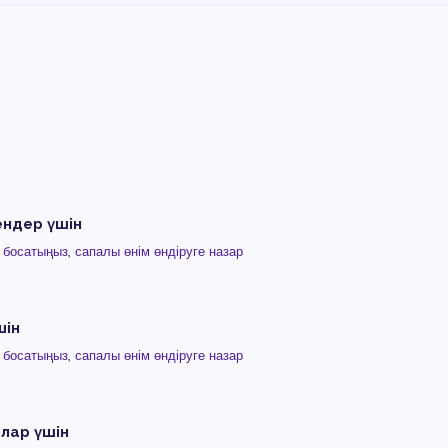
ендер үшін
босатыңыз, сапалы өнім өндіруге назар
шін
босатыңыз, сапалы өнім өндіруге назар
лар үшін