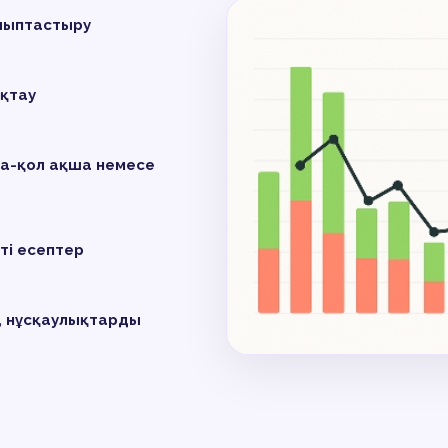
лыптастыру
ақтау
ма-қол ақша немесе
ті есептер
, нұсқаулықтарды