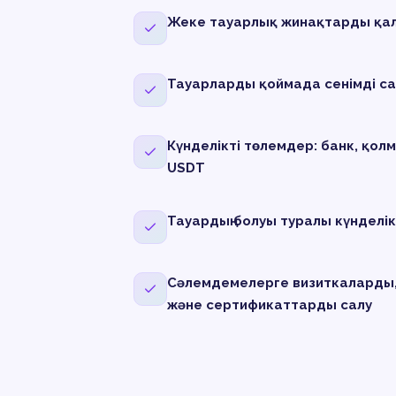
Жеке тауарлық жинақтарды қа
Тауарларды қоймада сенімді с
Күнделікті төлемдер: банк, қол
USDT
Тауардың болуы туралы күнделік
Сәлемдемелерге визиткаларды
және сертификаттарды салу