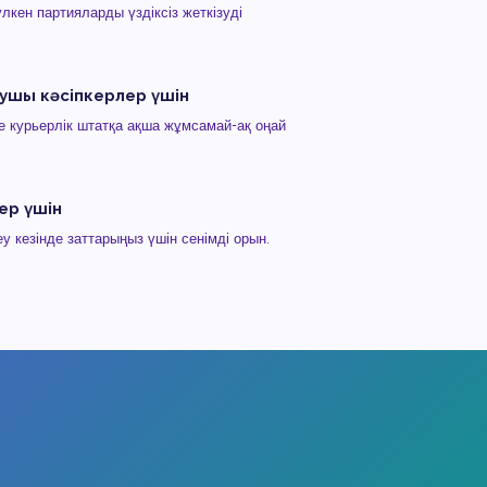
үлкен партияларды үздіксіз жеткізуді
ушы кәсіпкерлер үшін
е курьерлік штатқа ақша жұмсамай-ақ оңай
ер үшін
 кезінде заттарыңыз үшін сенімді орын.