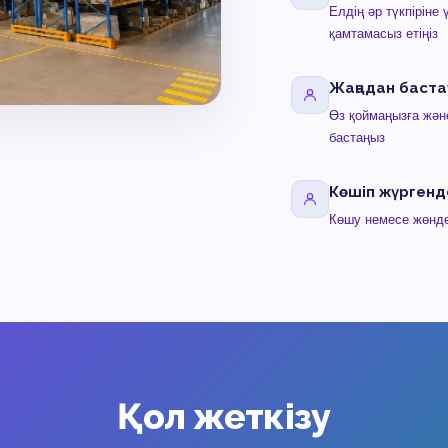
Елдің әр түкпіріне 
қамтамасыз етіңіз
Жаңадан баста
Өз қоймаңызға жән
бастаңыз
Көшіп жүргенд
Көшу немесе жөндеу
Қол жеткізу