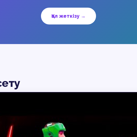
Қол жеткізу →
сету