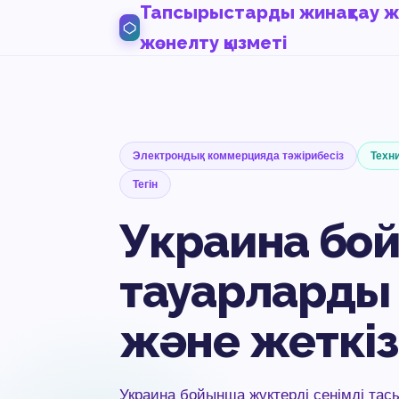
Тапсырыстарды жинақтау 
жөнелту қызметі
Электрондық коммерцияда тәжірибесіз
Техн
Тегін
Украина бо
тауарларды 
және жеткіз
Украина бойынша жүктерді сенімді та