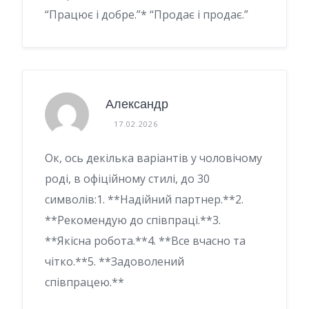
“Працює і добре.”* “Продає і продає.”
Александр
17.02.2026
Ок, ось декілька варіантів у чоловічому
роді, в офіційному стилі, до 30
символів:1. **Надійний партнер.**2.
**Рекомендую до співпраці.**3.
**Якісна робота.**4. **Все вчасно та
чітко.**5. **Задоволений
співпрацею.**