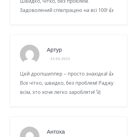
Швидко, чітко, без проблем.
Задоволений співпрацею на всі 100! 👍
Артур
25.06.2025
Цей дропшиппер – просто знахідка! 👍
Все чітко, швидко, без проблем! Раджу
всім, хто хоче легко заробляти! 🚀
Антоха