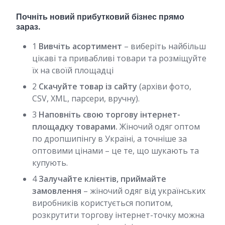
Почніть новий прибутковий бізнес прямо
зараз.
1
Вивчіть асортимент
– виберіть найбільш
цікаві та привабливі товари та розміщуйте
їх на своїй площадці
2
Скачуйте товар із сайту
(архіви фото,
CSV, XML, парсери, вручну).
3
Наповніть свою торгову інтернет-
площадку товарами.
Жіночий одяг оптом
по дропшипінгу в Україні, а точніше за
оптовими цінами – це те, що шукають та
купують.
4
Залучайте клієнтів, приймайте
замовлення
– жіночий одяг від українських
виробників користується попитом,
розкрутити торгову інтернет-точку можна