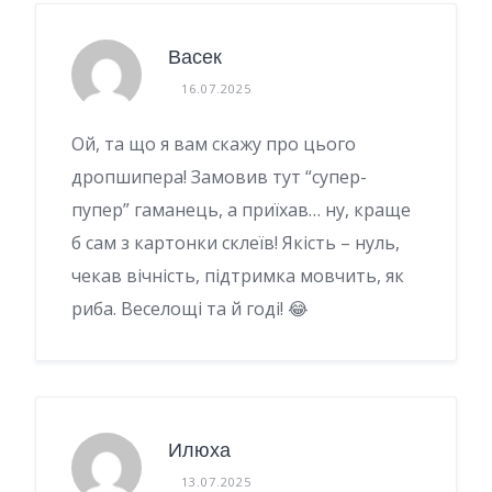
Васек
16.07.2025
Ой, та що я вам скажу про цього
дропшипера! Замовив тут “супер-
пупер” гаманець, а приїхав… ну, краще
б сам з картонки склеїв! Якість – нуль,
чекав вічність, підтримка мовчить, як
риба. Веселощі та й годі! 😂
Илюха
13.07.2025