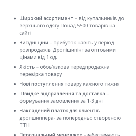
Широкий асортимент
– від купальників до
верхнього одягу Понад 5500 товарів на
сайті
Вигідні ціни
– прибуток навіть у період
розпродажів. Дропішипінг за оптовими
цінами від 1 од.
Якість
– обов’язкова передпродажна
перевірка товару
Нові поступлення
товару кажного тижня
Швидке відправлення та доставка
–
формування замовлення за 1-3 дні
Накладений платіж
для клиентів
дропшиппера- за попередньо створеною
ТТН
Персональний менеджер
–забеспечують