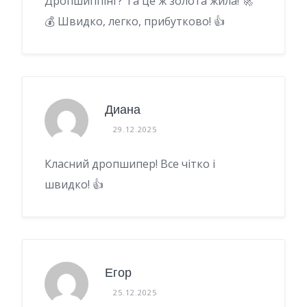
Дропшиппінг? Та це ж золота жила! 🚀
💰 Швидко, легко, прибутково! 👍
Диана
29.12.2025
Класний дропшипер! Все чітко і
швидко! 👍
Егор
25.12.2025