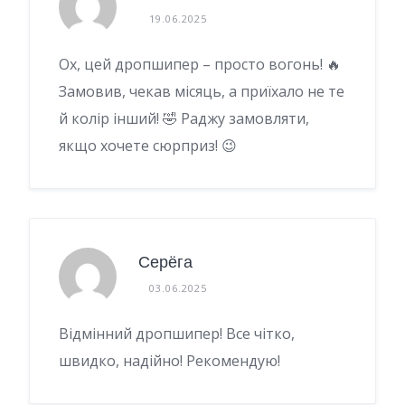
19.06.2025
Ох, цей дропшипер – просто вогонь! 🔥
Замовив, чекав місяць, а приїхало не те
й колір інший! 🤣 Раджу замовляти,
якщо хочете сюрприз! 😉
Серёга
03.06.2025
Відмінний дропшипер! Все чітко,
швидко, надійно! Рекомендую!