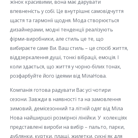
жінок красивими, вона має дарувати
впевненість у собі. Це внутрішнє самовідчуття
щастя та гармонії щодня. Мода створюється
дизайнерами, модні тенденції реалізують
фірми-виробники, але стиль це те, що
вибираєте саме Ви. Ваш стиль – це спосіб життя,
віддзеркалення душі, тонкі вібрації, емоція. І
коли здається, що життя у чорно-білих тонах,
розфарбуйте його ідеями від МілаНова.
Компанія готова радувати Вас усі чотири
сезони. Завжди в наявності та на замовлення
зимовий, демісезонний та літній одяг від Міла
Нова найширшої розмірної лінійки. У колекціях
представлені вироби на вибір – пальто, парки,
дублянки, куртки, плащі, жилетки, сукні як для