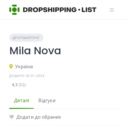
Skip
to
content
ДРОПШИППІНГ
Mila Nova
Україна
ДОДАНО 30.01.2024
4,3
(52)
Деталі
Відгуки
Додати до обраних