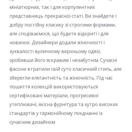
мініатюрних, так і для корпулентних
представниць прекрасної статі. Ви знайдете і
добру постійну класику зі строгими формами,
але сподіваємося, що будете відкриті і для
новинок. Дизайнери додали жіночності і
зухвалості вуличному верхньому одязі,
зробивши його яскравим і незабутнім. Сучасні
фасони втратили свій суто класичний стиль, але
зберегли елегантність та жіночність. Під час
пошиття колекцій використовуються
сертифіковані матеріали, прогресивні
утеплювачі, якісна фурнітура та хутро високих
стандартів у гармонійному поєднанні із
сучасним дизайном