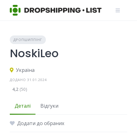
Skip
to
content
ДРОПШИППІНГ
NoskiLeo
Україна
ДОДАНО 31.01.2024
4,2
(50)
Деталі
Відгуки
Додати до обраних